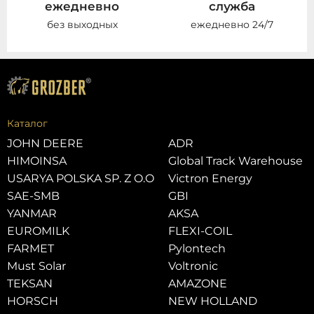
ежедневно
служба
без выходных
ежедневно 24/7
Каталог
JOHN DEERE
ADR
HIMOINSA
Global Track Warehouse
USARYA POLSKA SP. Z O.O
Victron Energy
SAE-SMB
GBI
YANMAR
AKSA
EUROMILK
FLEXI-COIL
FARMET
Pylontech
Must Solar
Voltronic
TEKSAN
AMAZONE
HORSCH
NEW HOLLAND