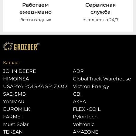
Работаем
Сервисная
ежедневно
служба
без выходных
ежедневно 24/7
Каталог
JOHN DEERE
ADR
HIMOINSA
Global Track Warehouse
USARYA POLSKA SP. Z O.O
Victron Energy
SAE-SMB
GBI
YANMAR
AKSA
EUROMILK
FLEXI-COIL
FARMET
Pylontech
Must Solar
Voltronic
TEKSAN
AMAZONE