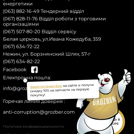
енергетики
(063) 882-16-49 Тендерний відділ
(067) 828-11-76 Відділ роботи з торговими
організаціями
(067) 507-80-20 Відділ сервісу
Белая церковь, ул.Ивана Кожедуба, 359
(067) 634-72-22
Нежин, ул. Борзнянский Шлях, 57-г
(067) 634-82-22
Facebook
Електронна пошта:
на сайте и получи
Зарегистрируйся
info@grozber.com
скидку 10% на запчасти на первую
покупку!
Горячая линия доверия :
anti-corruption@grozber.com
ПОМОЩЬ В
ПОДБОРЕ
Политика конфиденциальности