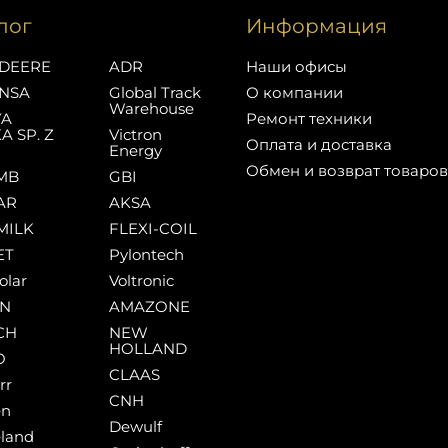
лог
Информация
DEERE
ADR
Наши офисы
NSA
Global Track
О компании
Warehouse
YA
Ремонт техники
A SP. Z
Victron
Оплата и доставка
Energy
Обмен и возврат товаров
MB
GBI
AR
AKSA
MILK
FLEXI-COIL
ET
Pylontech
olar
Voltronic
AN
AMAZONE
CH
NEW
HOLLAND
O
CLAAS
rr
CNH
en
Dewulf
land