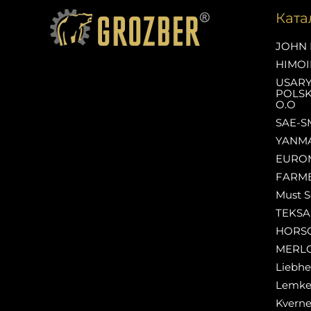
Ката
JOHN 
HIMOI
USAR
POLSK
O.O
SAE-S
YANM
EURO
FARM
Must S
TEKS
HORS
MERL
Liebhe
Lemk
Kverne