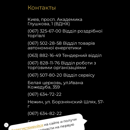
Контакты
Киев, просп. Академика
Глушкова, 1 (ВДНХ)
(067) 325-67-00 Відділ роздрібної
торгівлі
(067) 502-28-58 Відділ товарів
автономної енергетики
(063) 882-16-49 Тендерний відділ
(067) 828-11-76 Відділ роботи з
торговими організаціями
(067) 507-80-20 Відділ сервісу
Белая церковь, ул.Ивана
Кожедуба, 359
(067) 634-72-22
Нежин, ул. Борзнянский Шлях, 57-
г
(067) 634-82-22
Зарегистрируйся
на сайте и получи
Facebook
скидку 10% на запчасти на первую
покупку!