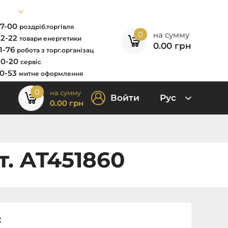
67-00
роздріб.торгівля
0
на сумму
52-22
товари енергетики
0.00
грн
11-76
робота з торг.організац
80-20
сервіс
00-53
митне оформлення
0
на сумму
Войти
Рус
0.00
грн
т. AT451860
: