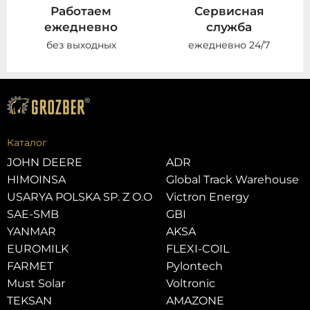
Работаем
Сервисная
ежедневно
служба
без выходных
ежедневно 24/7
Каталог
JOHN DEERE
ADR
HIMOINSA
Global Track Warehouse
USARYA POLSKA SP. Z O.O
Victron Energy
SAE-SMB
GBI
YANMAR
AKSA
EUROMILK
FLEXI-COIL
FARMET
Pylontech
Must Solar
Voltronic
TEKSAN
AMAZONE