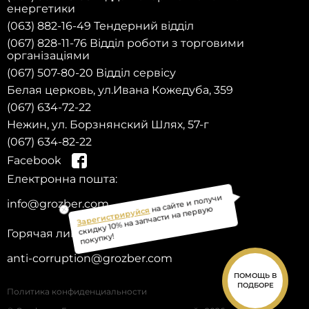
енергетики
(063) 882-16-49 Тендерний відділ
(067) 828-11-76 Відділ роботи з торговими
організаціями
(067) 507-80-20 Відділ сервісу
Белая церковь, ул.Ивана Кожедуба, 359
(067) 634-72-22
Нежин, ул. Борзнянский Шлях, 57-г
(067) 634-82-22
Facebook
Електронна пошта:
Зарегистрируйся
на сайте и получи
скидку 10% на запчасти на первую
info@grozber.com
покупку!
Горячая линия доверия :
anti-corruption@grozber.com
ПОМОЩЬ В
ПОДБОРЕ
Политика конфиденциальности