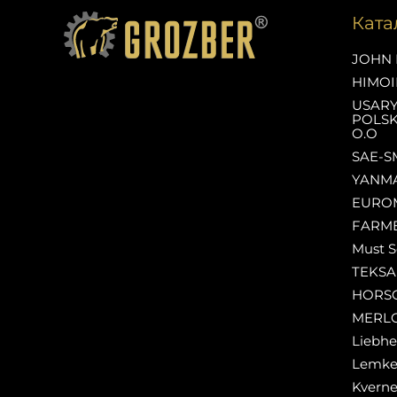
Ката
JOHN 
HIMOI
USAR
POLSK
O.O
SAE-S
YANM
EURO
FARM
Must S
TEKS
HORS
MERL
Liebhe
Lemk
Kverne