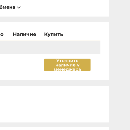
обмена
во
Наличие
Купить
Уточнить
наличие у
менеджера