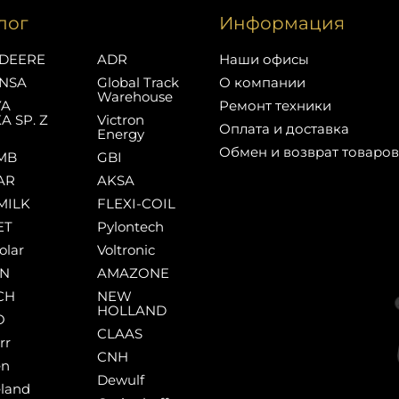
лог
Информация
DEERE
ADR
Наши офисы
NSA
Global Track
О компании
Warehouse
YA
Ремонт техники
A SP. Z
Victron
Оплата и доставка
Energy
Обмен и возврат товаров
MB
GBI
AR
AKSA
MILK
FLEXI-COIL
ET
Pylontech
olar
Voltronic
AN
AMAZONE
CH
NEW
HOLLAND
O
CLAAS
rr
CNH
en
Dewulf
land