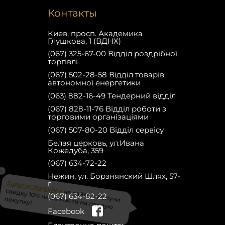
Контакты
Киев, просп. Академика
Глушкова, 1 (ВДНХ)
(067) 325-67-00 Відділ роздрібної
торгівлі
(067) 502-28-58 Відділ товарів
автономної енергетики
(063) 882-16-49 Тендерний відділ
(067) 828-11-76 Відділ роботи з
торговими організаціями
(067) 507-80-20 Відділ сервісу
Белая церковь, ул.Ивана
Кожедуба, 359
(067) 634-72-22
Нежин, ул. Борзнянский Шлях, 57-
г
(067) 634-82-22
Зарегистрируйся
на сайте и получи
скидку 10% на запчасти на первую
Facebook
покупку!