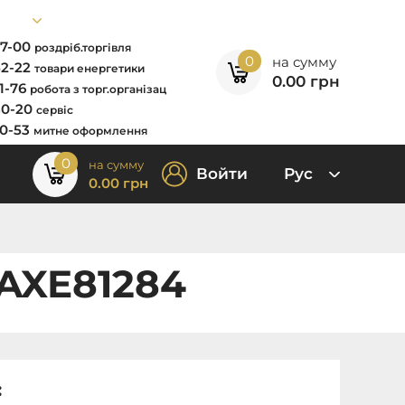
67-00
роздріб.торгівля
0
на сумму
52-22
товари енергетики
0.00
грн
11-76
робота з торг.організац
80-20
сервіс
00-53
митне оформлення
0
на сумму
Войти
Рус
0.00
грн
 AXE81284
: