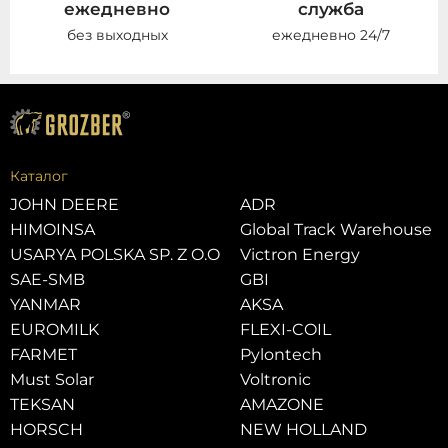
ежедневно
служба
без выходных
ежедневно 24/7
Каталог
JOHN DEERE
ADR
HIMOINSA
Global Track Warehouse
USARYA POLSKA SP. Z O.O
Victron Energy
SAE-SMB
GBI
YANMAR
AKSA
EUROMILK
FLEXI-COIL
FARMET
Pylontech
Must Solar
Voltronic
TEKSAN
AMAZONE
HORSCH
NEW HOLLAND