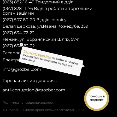
(063) 882-16-49 Тендерний відділ
(067) 828-11-76 Відділ роботи з торговими
організаціями
(067) 507-80-20 Відділ сервісу
Белая церковь, ул.Ивана Кожедуба, 359
(067) 634-72-22
Нежин, ул. Борзнянский Шлях, 57-г
(067) 634-82-22
Facebook
Електронна пошта:
на сайте и получи
info@grozber.com
Зарегистрируйся
скидку 10% на запчасти на первую
покупку!
Горячая линия доверия :
anti-corruption@grozber.com
ПОМОЩЬ В
ПОДБОРЕ
Политика конфиденциальности
© Grozber — Гипермаркет сельхоз запчастей , 2026