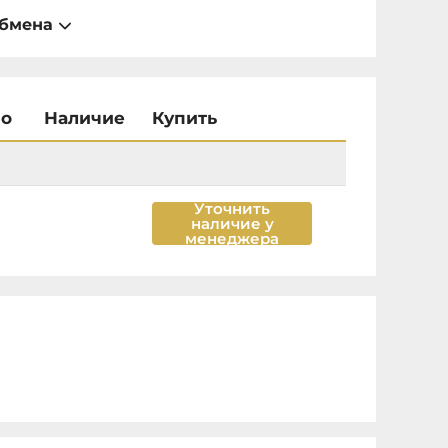
обмена
во
Наличие
Купить
Уточнить
наличие у
менеджера