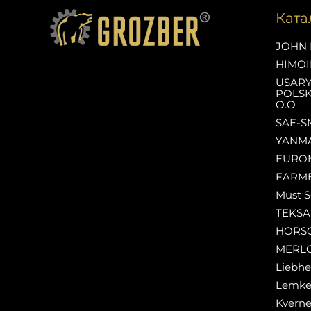
Ката
JOHN 
HIMOI
USAR
POLSK
O.O
SAE-S
YANM
EURO
FARM
Must S
TEKS
HORS
MERL
Liebhe
Lemk
Kverne