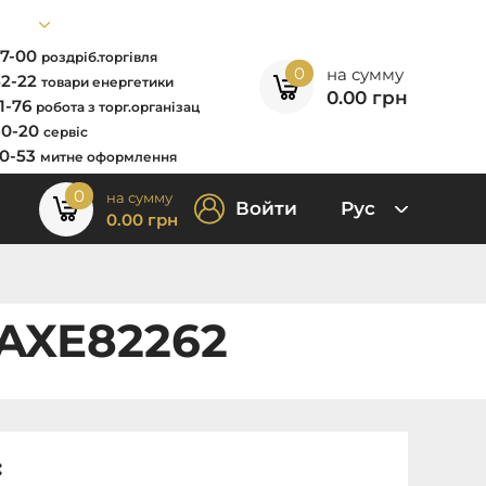
67-00
роздріб.торгівля
0
на сумму
52-22
товари енергетики
0.00
грн
11-76
робота з торг.організац
80-20
сервіс
00-53
митне оформлення
0
на сумму
Войти
Рус
0.00
грн
 AXE82262
: