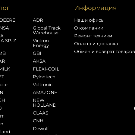
лог
Информация
DEERE
ADR
Наши офисы
NSA
Global Track
О компании
Warehouse
YA
Ремонт техники
A SP. Z
Victron
Оплата и доставка
Energy
Обмен и возврат товаров
MB
GBI
AR
AKSA
MILK
FLEXI-COIL
ET
Pylontech
olar
Voltronic
AN
AMAZONE
CH
NEW
HOLLAND
O
CLAAS
rr
CNH
en
Dewulf
land