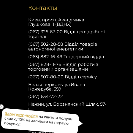
Контакты
Киев, просп. Академика
Глушкова, 1 (ВДНХ)
(067) 325-67-00 Відділ роздрібної
торгівлі
(067) 502-28-58 Відділ товарів
автономної енергетики
(063) 882-16-49 Тендерний відділ
(067) 828-11-76 Відділ роботи з
торговими організаціями
(067) 507-80-20 Відділ сервісу
Белая церковь, ул.Ивана
Кожедуба, 359
(067) 634-72-22
Нежин, ул. Борзнянский Шлях, 57-
г
(067) 634-82-22
на сайте и получи
Зарегистрируйся
Facebook
скидку 10% на запчасти на первую