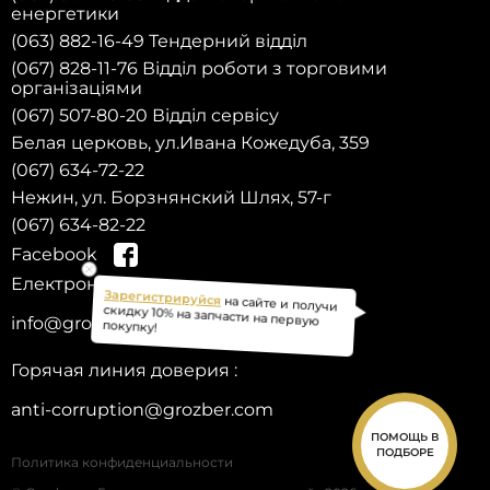
енергетики
(063) 882-16-49 Тендерний відділ
(067) 828-11-76 Відділ роботи з торговими
організаціями
(067) 507-80-20 Відділ сервісу
Белая церковь, ул.Ивана Кожедуба, 359
(067) 634-72-22
Нежин, ул. Борзнянский Шлях, 57-г
(067) 634-82-22
Facebook
Електронна пошта:
на сайте и получи
Зарегистрируйся
info@grozber.com
скидку 10% на запчасти на первую
покупку!
Горячая линия доверия :
anti-corruption@grozber.com
ПОМОЩЬ В
ПОДБОРЕ
Политика конфиденциальности