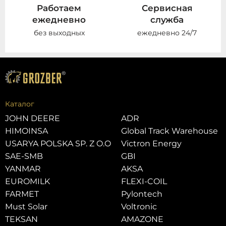
Работаем
Сервисная
ежедневно
служба
без выходных
ежедневно 24/7
Каталог
JOHN DEERE
ADR
HIMOINSA
Global Track Warehouse
USARYA POLSKA SP. Z O.O
Victron Energy
SAE-SMB
GBI
YANMAR
AKSA
EUROMILK
FLEXI-COIL
FARMET
Pylontech
Must Solar
Voltronic
TEKSAN
AMAZONE