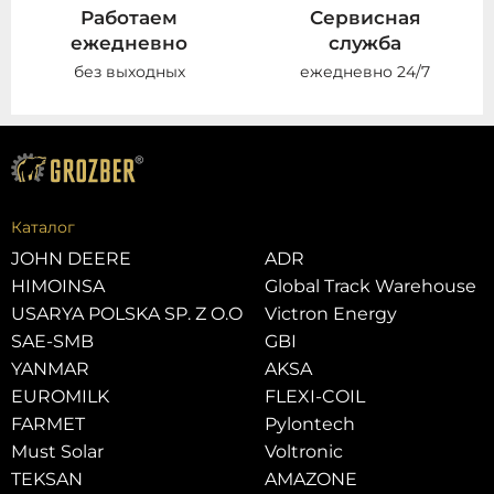
Работаем
Сервисная
ежедневно
служба
без выходных
ежедневно 24/7
Каталог
JOHN DEERE
ADR
HIMOINSA
Global Track Warehouse
USARYA POLSKA SP. Z O.O
Victron Energy
SAE-SMB
GBI
YANMAR
AKSA
EUROMILK
FLEXI-COIL
FARMET
Pylontech
Must Solar
Voltronic
TEKSAN
AMAZONE