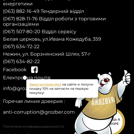
енергетики
(063) 882-16-49 Тендерний відділ
(067) 828-11-76 Відділ роботи з торговими
організаціями
(067) 507-80-20 Відділ сервісу
Белая церковь, ул.Ивана Кожедуба, 359
(067) 634-72-22
Нежин, ул. Борзнянский Шлях, 57-г
(067) 634-82-22
Facebook
Електронна пошта:
Зарегистрируйся
на сайте и получи
info@grozber.com
скидку 10% на запчасти на первую
покупку!
Горячая линия доверия :
anti-corruption@grozber.com
ПОМОЩЬ В
ПОДБОРЕ
Политика конфиденциальности