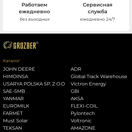
Работаем
Сервисная
ежедневно
служба
без выходных
ежедневно 24/7
Каталог
JOHN DEERE
ADR
HIMOINSA
Global Track Warehouse
USARYA POLSKA SP. Z O.O
Victron Energy
SAE-SMB
GBI
YANMAR
AKSA
EUROMILK
FLEXI-COIL
FARMET
Pylontech
Must Solar
Voltronic
TEKSAN
AMAZONE