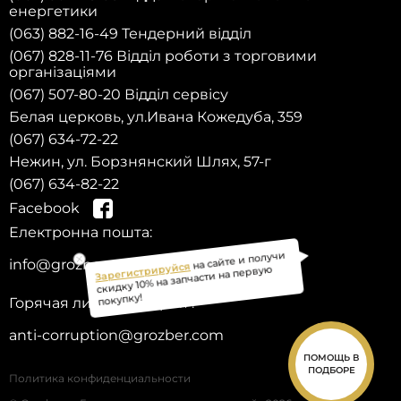
енергетики
(063) 882-16-49 Тендерний відділ
(067) 828-11-76 Відділ роботи з торговими
організаціями
(067) 507-80-20 Відділ сервісу
Белая церковь, ул.Ивана Кожедуба, 359
(067) 634-72-22
Нежин, ул. Борзнянский Шлях, 57-г
(067) 634-82-22
Facebook
Електронна пошта:
на сайте и получи
Зарегистрируйся
info@grozber.com
скидку 10% на запчасти на первую
покупку!
Горячая линия доверия :
anti-corruption@grozber.com
ПОМОЩЬ В
ПОДБОРЕ
Политика конфиденциальности