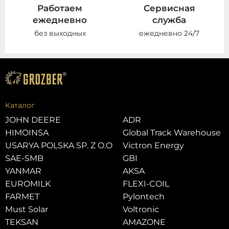
Работаем
Сервисная
ежедневно
служба
без выходных
ежедневно 24/7
Каталог
JOHN DEERE
ADR
HIMOINSA
Global Track Warehouse
USARYA POLSKA SP. Z O.O
Victron Energy
SAE-SMB
GBI
YANMAR
AKSA
EUROMILK
FLEXI-COIL
FARMET
Pylontech
Must Solar
Voltronic
TEKSAN
AMAZONE