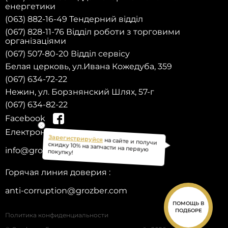
енергетики
(063) 882-16-49 Тендерний відділ
(067) 828-11-76 Відділ роботи з торговими
організаціями
(067) 507-80-20 Відділ сервісу
Белая церковь, ул.Ивана Кожедуба, 359
(067) 634-72-22
Нежин, ул. Борзнянский Шлях, 57-г
(067) 634-82-22
Facebook
Електронна пошта:
на сайте и получи
Зарегистрируйся
info@grozber.com
скидку 10% на запчасти на первую
покупку!
Горячая линия доверия :
anti-corruption@grozber.com
ПОМОЩЬ В
ПОДБОРЕ
Политика конфиденциальности