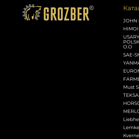
Ката
JOHN 
HIMOI
USAR
POLSK
O.O
SAE-S
YANM
EURO
FARM
Must S
TEKS
HORS
MERL
Liebhe
Lemk
Kverne