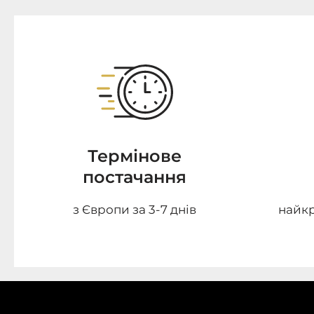
Термінове
постачання
з Європи за 3-7 днів
найкр