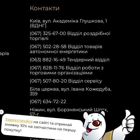
Контакти
Київ, вул. Академіка Глушкова, 1
(ВДНГ)
(067) 325-67-00 Відділ роздрібної
торгівлі
(067) 502-28-58 Відділ товарів
автономної енергетики
арів
(063) 882-16-49 Тендерний відділ
(067) 828-11-76 Відділ роботи з
торговими організаціями
(067) 507-80-20 Відділ сервісу
Біла церква, вул. Івана Кожедуба,
359
(067) 634-72-22
Ніжин, вул. Борзнянський Шлях,
57-г
(067) 634-82-22
Зареєструйся
на сайті та отримай
Facebook
знижку 10% на запчастини на першу
покупку!