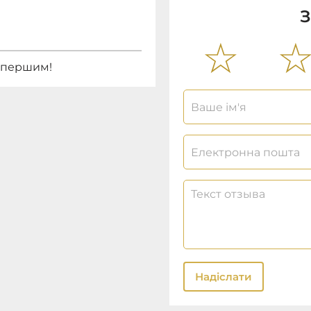
З
е першим!
Надіслати