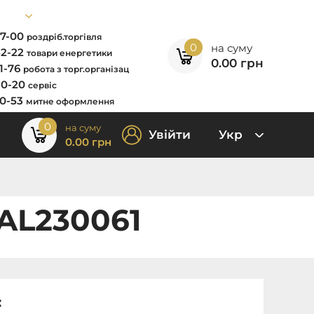
67-00
роздріб.торгівля
0
на суму
52-22
товари енергетики
0.00
грн
11-76
робота з торг.організац
80-20
сервіс
00-53
митне оформлення
0
на суму
Увійти
Укр
0.00
грн
 AL230061
: