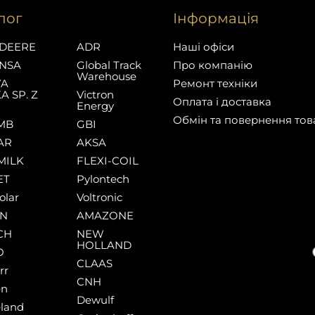
лог
Інформація
DEERE
ADR
Наші офіси
NSA
Global Track
Про компанію
Warehouse
YA
Ремонт техніки
A SP. Z
Victron
Оплата і доставка
Energy
Обмін та повернення тов
MB
GBI
AR
AKSA
MILK
FLEXI-COIL
ET
Pylontech
olar
Voltronic
AN
AMAZONE
CH
NEW
HOLLAND
O
CLAAS
rr
CNH
en
Dewulf
land