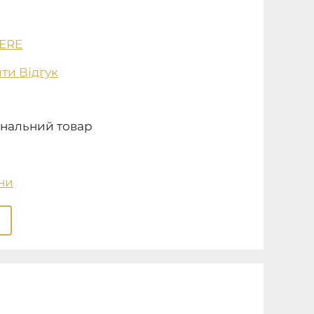
ERE
ти Відгук
нальний товар
ни