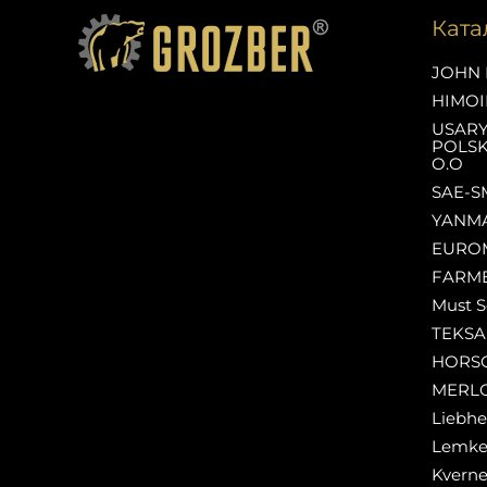
Ката
JOHN 
HIMOI
USAR
POLSK
O.O
SAE-S
YANM
EURO
FARM
Must S
TEKS
HORS
MERL
Liebhe
Lemk
Kverne