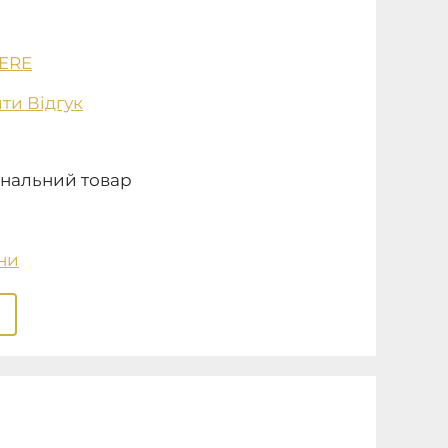
ERE
ти Відгук
нальний товар
ни