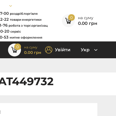
67-00
роздріб.торгівля
0
на суму
52-22
товари енергетики
0.00
грн
11-76
робота з торг.організац
80-20
сервіс
00-53
митне оформлення
0
на суму
Увійти
Укр
0.00
грн
 AT449732
: