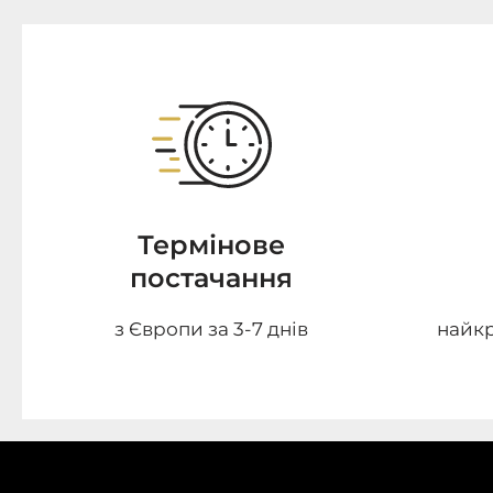
Термінове
постачання
з Європи за 3-7 днів
найкр