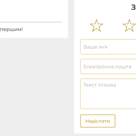
З
е першим!
Надіслати