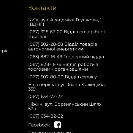
Контакти
Київ, вул. Академіка Глушкова, 1
(ВДНГ)
(067) 325-67-00 Відділ роздрібної
торгівлі
(067) 502-28-58 Відділ товарів
автономної енергетики
арів
(063) 882-16-49 Тендерний відділ
(067) 828-11-76 Відділ роботи з
торговими організаціями
(067) 507-80-20 Відділ сервісу
Біла церква, вул. Івана Кожедуба,
359
(067) 634-72-22
Ніжин, вул. Борзнянський Шлях,
57-г
(067) 634-82-22
на сайті та отримай
Зареєструйся
Facebook
знижку 10% на запчастини на першу