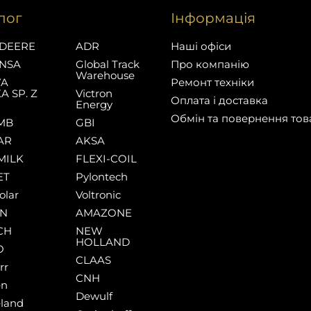
лог
Інформація
DEERE
ADR
Наші офіси
NSA
Global Track
Про компанію
Warehouse
YA
Ремонт техніки
A SP. Z
Victron
Оплата і доставка
Energy
Обмін та повернення тов
MB
GBI
AR
AKSA
MILK
FLEXI-COIL
ET
Pylontech
olar
Voltronic
AN
AMAZONE
CH
NEW
HOLLAND
O
CLAAS
rr
CNH
en
Dewulf
land