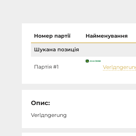
Номер партії
Найменування
Шукана позиція
Партія #1
Verlдngerun
Опис:
Verlдngerung