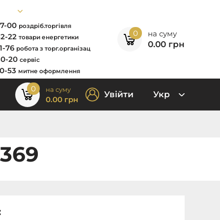
67-00
роздріб.торгівля
0
на суму
52-22
товари енергетики
0.00
грн
11-76
робота з торг.організац
80-20
сервіс
00-53
митне оформлення
0
на суму
Увійти
Укр
0.00
грн
8369
: