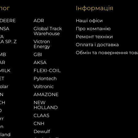
лог
Інформація
DEERE
ADR
Наші офіси
NSA
Global Track
Про компанію
Warehouse
YA
Ремонт техніки
A SP. Z
Victron
Оплата і доставка
Energy
Обмін та повернення тов
MB
GBI
AR
AKSA
MILK
FLEXI-COIL
ET
Pylontech
olar
Voltronic
AN
AMAZONE
CH
NEW
HOLLAND
O
CLAAS
rr
CNH
en
Dewulf
land