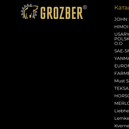
Ката
JOHN 
HIMOI
USAR
POLSK
O.O
SAE-S
YANM
EURO
FARM
Must S
TEKS
HORS
MERL
Liebhe
Lemk
Kverne