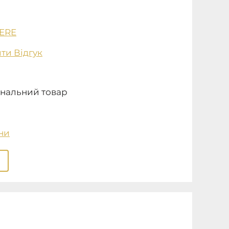
ERE
ти Відгук
нальний товар
ни