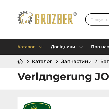
Каталог
Довідники
Про нас
Каталог
Запчастини
За
Verlдngerung J