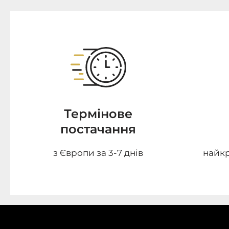
Термінове
постачання
з Європи за 3-7 днів
найкр