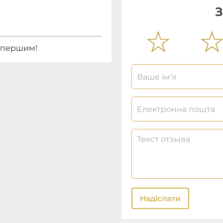
З
е першим!
Надіслати