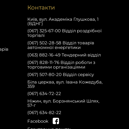
Контакти
Київ, вул. Академіка Глушкова, 1
(ВДНГ)
(067) 325-67-00 Відділ роздрібної
торгівлі
(067) 502-28-58 Відділ товарів
автономної енергетики
арів
(063) 882-16-49 Тендерний відділ
(067) 828-11-76 Відділ роботи з
торговими організаціями
(067) 507-80-20 Відділ сервісу
Біла церква, вул. Івана Кожедуба,
359
(067) 634-72-22
Ніжин, вул. Борзнянський Шлях,
57-г
(067) 634-82-22
на сайті та отримай
Facebook
знижку 10% на запчастини на першу
Зареєструйся