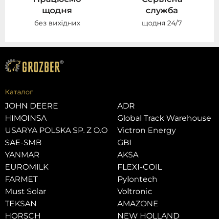
щодня
служба
без вихідних
щодня 24/7
Каталог
JOHN DEERE
ADR
HIMOINSA
Global Track Warehouse
USARYA POLSKA SP. Z O.O
Victron Energy
SAE-SMB
GBI
YANMAR
AKSA
EUROMILK
FLEXI-COIL
FARMET
Pylontech
Must Solar
Voltronic
TEKSAN
AMAZONE
HORSCH
NEW HOLLAND