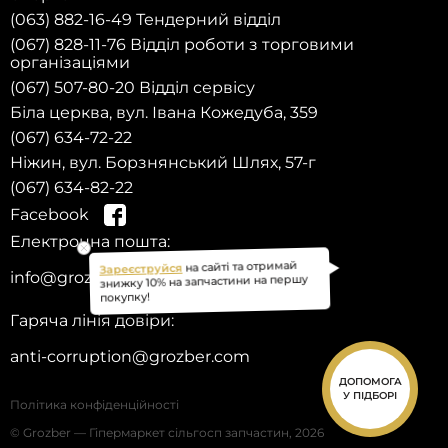
(063) 882-16-49 Тендерний відділ
(067) 828-11-76 Відділ роботи з торговими
організаціями
(067) 507-80-20 Відділ сервісу
Біла церква, вул. Івана Кожедуба, 359
(067) 634-72-22
Ніжин, вул. Борзнянський Шлях, 57-г
(067) 634-82-22
Facebook
Електронна пошта:
на сайті та отримай
Зареєструйся
info@grozber.com
знижку 10% на запчастини на першу
покупку!
Гаряча лінія довіри:
anti-corruption@grozber.com
ДОПОМОГА
У ПІДБОРІ
Політика конфіденційності
© Grozber — Гіпермаркет сільгосп запчастин, 2026