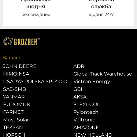
щодня
служба
без вихідних
щодня 24/7
Каталог
JOHN DEERE
ADR
HIMOINSA
Global Track Warehouse
USARYA POLSKA SP. Z O.O
Victron Energy
SAE-SMB
GBI
YANMAR
AKSA
EUROMILK
FLEXI-COIL
FARMET
Pylontech
Must Solar
Voltronic
TEKSAN
AMAZONE
HORSCH
NEW HOLLAND