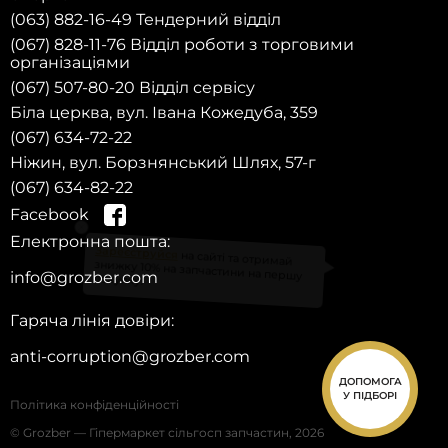
(063) 882-16-49 Тендерний відділ
(067) 828-11-76 Відділ роботи з торговими
організаціями
(067) 507-80-20 Відділ сервісу
Біла церква, вул. Івана Кожедуба, 359
(067) 634-72-22
Ніжин, вул. Борзнянський Шлях, 57-г
(067) 634-82-22
Facebook
Електронна пошта:
Зареєструйся
на сайті та отримай знижку 10% на запчастини на першу
покупку!
info@grozber.com
Гаряча лінія довіри:
anti-corruption@grozber.com
ДОПОМОГА
У ПІДБОРІ
Політика конфіденційності
© Grozber — Гіпермаркет сільгосп запчастин, 2026