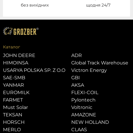
без вихідних
щодня 24/7
Каталог
JOHN DEERE
ADR
HIMOINSA
Global Track Warehouse
USARYA POLSKA SP. Z O.O
Victron Energy
SAE-SMB
GBI
YANMAR
AKSA
EUROMILK
FLEXI-COIL
FARMET
Pylontech
Must Solar
Voltronic
TEKSAN
AMAZONE
HORSCH
NEW HOLLAND
MERLO
CLAAS