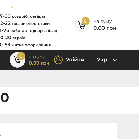
67-00
роздріб.торгівля
0
на суму
52-22
товари енергетики
0.00
грн
11-76
робота з торг.організац
80-20
сервіс
00-53
митне оформлення
0
на суму
Увійти
Укр
0.00
грн
40
: