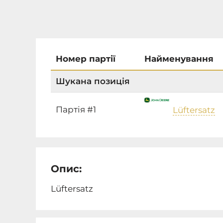
Номер партії
Найменування
Шукана позиція
Партія #1
Lüftersatz
Опис:
Lüftersatz