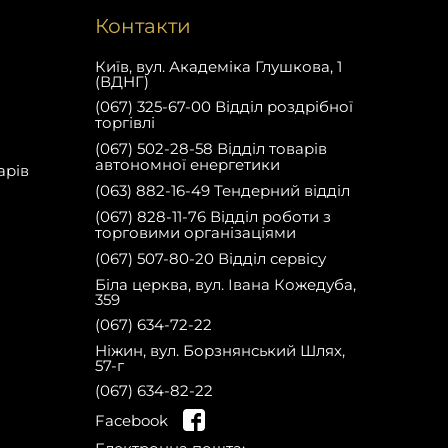
Контакти
Київ, вул. Академіка Глушкова, 1
(ВДНГ)
(067) 325-67-00 Відділ роздрібної
торгівлі
(067) 502-28-58 Відділ товарів
автономної енергетики
арів
(063) 882-16-49 Тендерний відділ
(067) 828-11-76 Відділ роботи з
торговими організаціями
(067) 507-80-20 Відділ сервісу
Біла церква, вул. Івана Кожедуба,
359
(067) 634-72-22
Ніжин, вул. Борзнянський Шлях,
57-г
(067) 634-82-22
на сайті та отримай
Facebook
знижку 10% на запчастини на першу
Зареєструйся