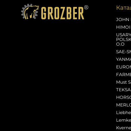
Ката
JOHN 
HIMOI
USAR
POLSK
O.O
SAE-S
YANM
EURO
FARM
Must S
TEKS
HORS
MERL
Liebhe
Lemk
Kverne