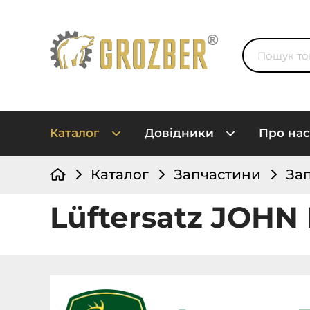
Каталог
Довідники
Про нас
Каталог
Запчастини
За
Lüftersatz JOHN