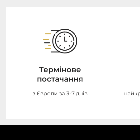
Термінове
постачання
з Європи за 3-7 днів
найкр