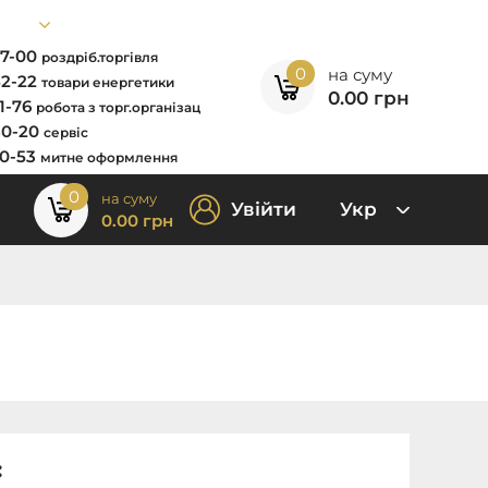
67-00
роздріб.торгівля
0
на суму
52-22
товари енергетики
0.00
грн
11-76
робота з торг.організац
80-20
сервіс
00-53
митне оформлення
0
на суму
Увійти
Укр
0.00
грн
: