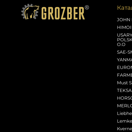
Ката
JOHN 
HIMOI
USAR
POLSK
O.O
SAE-S
YANM
EURO
FARM
Must S
TEKS
HORS
MERL
Liebhe
Lemk
Kverne