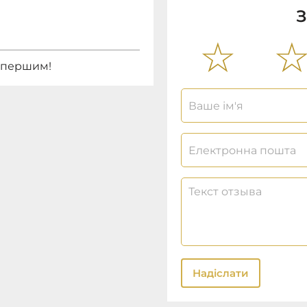
З
е першим!
Надіслати