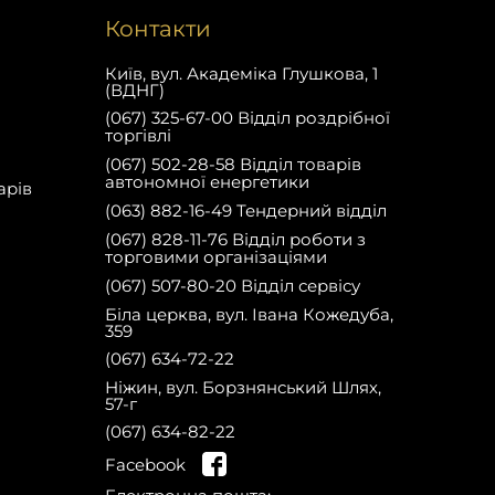
Контакти
Київ, вул. Академіка Глушкова, 1
(ВДНГ)
(067) 325-67-00 Відділ роздрібної
торгівлі
(067) 502-28-58 Відділ товарів
автономної енергетики
арів
(063) 882-16-49 Тендерний відділ
(067) 828-11-76 Відділ роботи з
торговими організаціями
(067) 507-80-20 Відділ сервісу
Біла церква, вул. Івана Кожедуба,
359
(067) 634-72-22
Ніжин, вул. Борзнянський Шлях,
57-г
(067) 634-82-22
на сайті та отримай
Facebook
знижку 10% на запчастини на першу
Зареєструйся