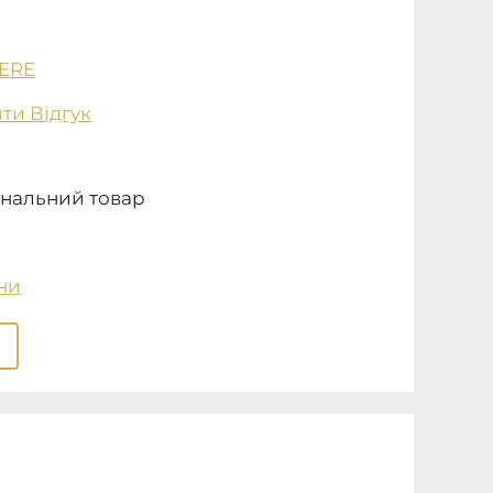
ERE
ти Відгук
нальний товар
ни