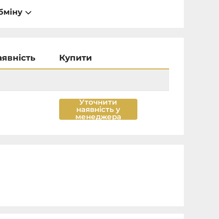
бміну
аявність
Купити
Уточнити
наявність у
менеджера