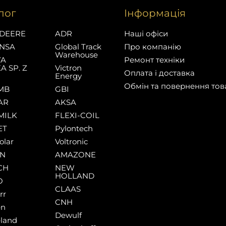
лог
Інформація
DEERE
ADR
Наші офіси
NSA
Global Track
Про компанію
Warehouse
YA
Ремонт техніки
A SP. Z
Victron
Оплата і доставка
Energy
Обмін та повернення тов
MB
GBI
AR
AKSA
MILK
FLEXI-COIL
ET
Pylontech
olar
Voltronic
AN
AMAZONE
CH
NEW
HOLLAND
O
CLAAS
rr
CNH
en
Dewulf
land