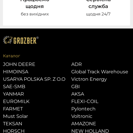
щодня
служба
без вихідних
щодня 24/7
Каталог
JOHN DEERE
ADR
HIMOINSA
Global Track Warehouse
USARYA POLSKA SP. Z O.O
Victron Energy
SAE-SMB
GBI
YANMAR
AKSA
EUROMILK
FLEXI-COIL
FARMET
Pylontech
Must Solar
Voltronic
TEKSAN
AMAZONE
HORSCH
NEW HOLLAND