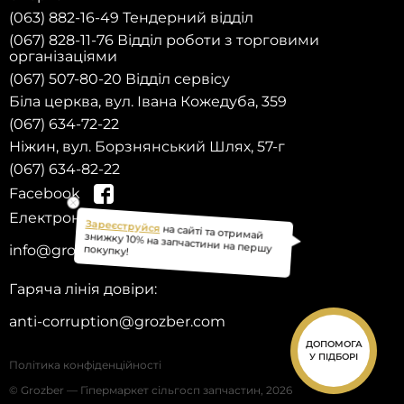
(063) 882-16-49 Тендерний відділ
(067) 828-11-76 Відділ роботи з торговими
організаціями
(067) 507-80-20 Відділ сервісу
Біла церква, вул. Івана Кожедуба, 359
(067) 634-72-22
Ніжин, вул. Борзнянський Шлях, 57-г
(067) 634-82-22
Facebook
Електронна пошта:
на сайті та отримай
info@grozber.com
Зареєструйся
знижку 10% на запчастини на першу
покупку!
Гаряча лінія довіри:
anti-corruption@grozber.com
ДОПОМОГА
У ПІДБОРІ
Політика конфіденційності
© Grozber — Гіпермаркет сільгосп запчастин, 2026