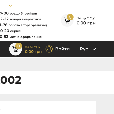
67-00
роздріб.торгівля
0
на сумму
52-22
товари енергетики
0.00
грн
11-76
робота з торг.організац
80-20
сервіс
00-53
митне оформлення
0
на сумму
Войти
Рус
0.00
грн
A002
: