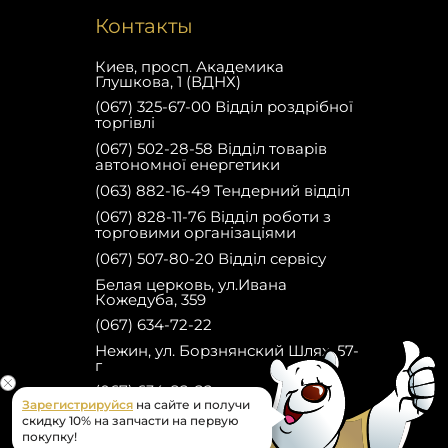
Контакты
Киев, просп. Академика
Глушкова, 1 (ВДНХ)
(067) 325-67-00 Відділ роздрібної
торгівлі
(067) 502-28-58 Відділ товарів
автономної енергетики
(063) 882-16-49 Тендерний відділ
(067) 828-11-76 Відділ роботи з
торговими організаціями
(067) 507-80-20 Відділ сервісу
Белая церковь, ул.Ивана
Кожедуба, 359
(067) 634-72-22
Нежин, ул. Борзнянский Шлях, 57-
г
(067) 634-82-22
Зарегистрируйся
на сайте и получи
Facebook
скидку 10% на запчасти на первую
покупку!