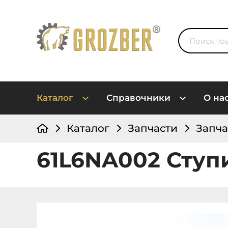
Каталог
Справочники
О на
Каталог
Запчасти
Запча
61L6NA002 Ступ