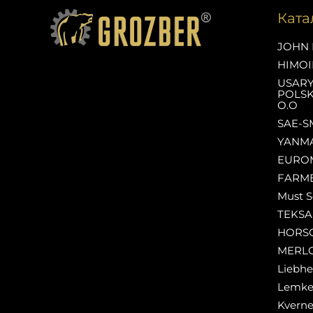
Ката
JOHN 
HIMOI
USAR
POLSK
O.O
SAE-S
YANM
EURO
FARM
Must S
TEKS
HORS
MERL
Liebhe
Lemk
Kverne