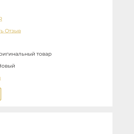
R
ь Отзыв
ригинальный товар
Новый
и