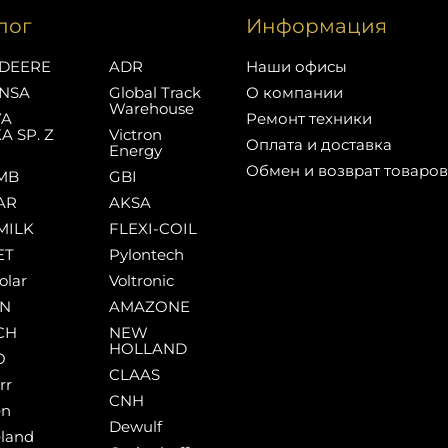
лог
Информация
DEERE
ADR
Наши офисы
NSA
Global Track
О компании
Warehouse
YA
Ремонт техники
A SP. Z
Victron
Оплата и доставка
Energy
Обмен и возврат товаров
MB
GBI
AR
AKSA
MILK
FLEXI-COIL
ET
Pylontech
olar
Voltronic
AN
AMAZONE
CH
NEW
HOLLAND
O
CLAAS
rr
CNH
en
Dewulf
land