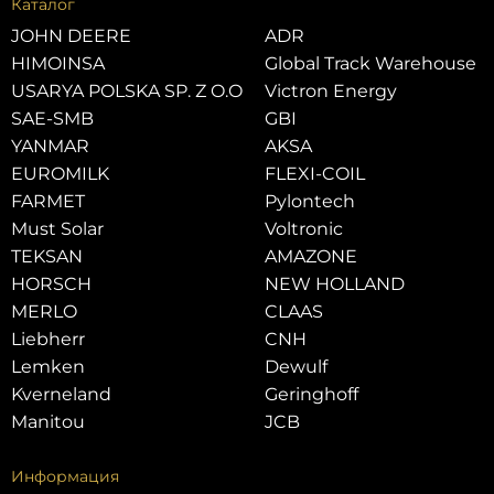
Каталог
JOHN DEERE
ADR
HIMOINSA
Global Track Warehouse
USARYA POLSKA SP. Z O.O
Victron Energy
SAE-SMB
GBI
YANMAR
AKSA
EUROMILK
FLEXI-COIL
FARMET
Pylontech
Must Solar
Voltronic
TEKSAN
AMAZONE
HORSCH
NEW HOLLAND
MERLO
CLAAS
Liebherr
CNH
Lemken
Dewulf
Kverneland
Geringhoff
Manitou
JCB
Информация