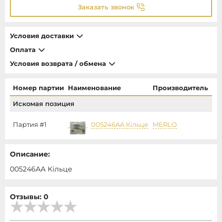
Заказать звонок
Условия доставки
Оплата
Условия возврата / обмена
Номер партии
Наименование
Производитель
Ц
Искомая позиция
Партия #1
005246AA Кільце
MERLO
1
Описание:
005246AA Кільце
Отзывы: 0