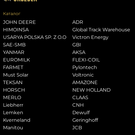
Каталог
JOHN DEERE
ADR
HIMOINSA
Global Track Warehouse
USARYA POLSKA SP. Z O.O
Victron Energy
SAE-SMB
GBI
YANMAR
AKSA
EUROMILK
FLEXI-COIL
FARMET
Pylontech
Must Solar
Voltronic
TEKSAN
AMAZONE
HORSCH
NEW HOLLAND
MERLO
CLAAS
Liebherr
CNH
Lemken
Dewulf
Kverneland
Geringhoff
Manitou
JCB