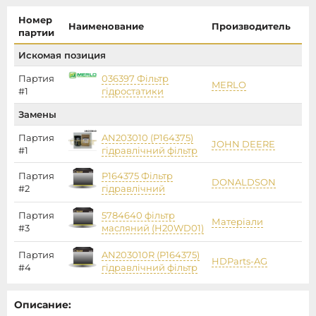
Номер
Наименование
Производитель
Це
партии
Искомая позиция
Партия
036397 Фільтр
MERLO
18
#1
гідростатики
Замены
Партия
AN203010 (P164375)
JOHN DEERE
28
#1
гідравлічний фільтр
Партия
P164375 Фільтр
DONALDSON
#2
гідравлічний
Партия
5784640 фільтр
Матеріали
#3
масляний (H20WD01)
Партия
AN203010R (P164375)
HDParts-AG
#4
гідравлічний фільтр
Описание: