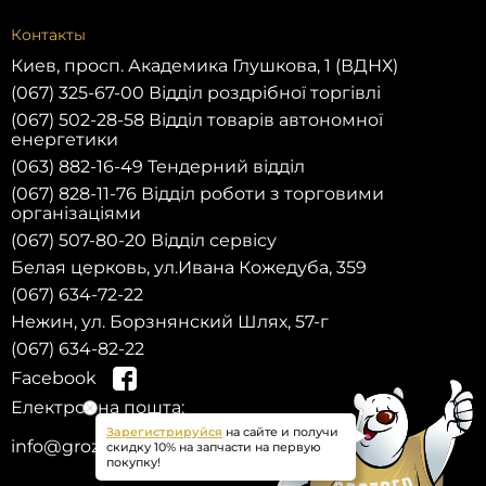
Контакты
Киев, просп. Академика Глушкова, 1 (ВДНХ)
(067) 325-67-00 Відділ роздрібної торгівлі
(067) 502-28-58 Відділ товарів автономної
енергетики
(063) 882-16-49 Тендерний відділ
(067) 828-11-76 Відділ роботи з торговими
організаціями
(067) 507-80-20 Відділ сервісу
Белая церковь, ул.Ивана Кожедуба, 359
(067) 634-72-22
Нежин, ул. Борзнянский Шлях, 57-г
(067) 634-82-22
Facebook
Електронна пошта:
Зарегистрируйся
на сайте и получи
info@grozber.com
скидку 10% на запчасти на первую
покупку!