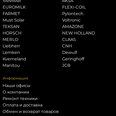
YANMAR
AKSA
EUROMILK
FLEXI-COIL
FARMET
Pylontech
Must Solar
Voltronic
TEKSAN
AMAZONE
HORSCH
NEW HOLLAND
MERLO
CLAAS
Liebherr
CNH
Lemken
Dewulf
Kverneland
Geringhoff
Manitou
JCB
Информация
Наши офисы
О компании
Ремонт техники
Оплата и доставка
Обмен и возврат товаров