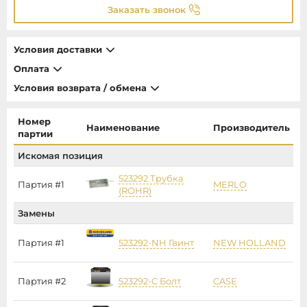
Заказать звонок
Условия доставки
Оплата
Условия возврата / обмена
Номер
Наименование
Производитель
Ц
партии
Искомая позиция
523292 Трубка
Партия #1
MERLO
2
(ROHR)
Замены
Партия #1
523292-NH Гвинт
NEW HOLLAND
Партия #2
523292-C Болт
CASE