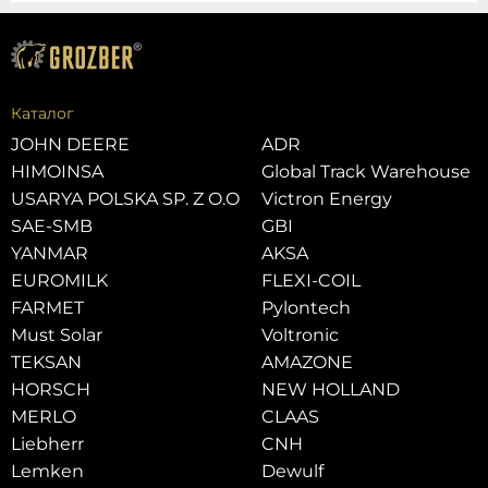
Каталог
JOHN DEERE
ADR
HIMOINSA
Global Track Warehouse
USARYA POLSKA SP. Z O.O
Victron Energy
SAE-SMB
GBI
YANMAR
AKSA
EUROMILK
FLEXI-COIL
FARMET
Pylontech
Must Solar
Voltronic
TEKSAN
AMAZONE
HORSCH
NEW HOLLAND
MERLO
CLAAS
Liebherr
CNH
Lemken
Dewulf