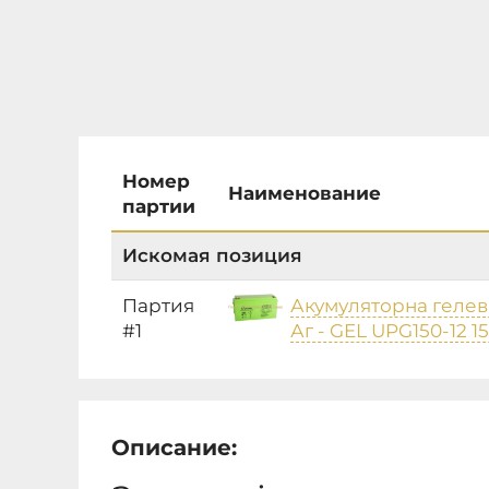
Номер
Наименование
партии
Искомая позиция
Партия
Акумуляторна гелева
#1
Аг - GEL UPG150-12 
Описание: