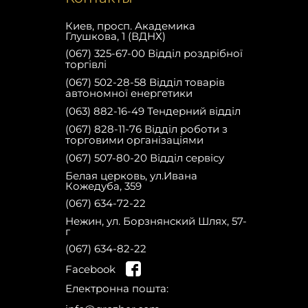
Киев, просп. Академика
Глушкова, 1 (ВДНХ)
(067) 325-67-00 Відділ роздрібної
торгівлі
(067) 502-28-58 Відділ товарів
автономної енергетики
(063) 882-16-49 Тендерний відділ
(067) 828-11-76 Відділ роботи з
торговими організаціями
(067) 507-80-20 Відділ сервісу
Белая церковь, ул.Ивана
Кожедуба, 359
(067) 634-72-22
Нежин, ул. Борзнянский Шлях, 57-
г
Зарегистрируйся
(067) 634-82-22
на сайте и получи скидку 10% на запчасти на первую покупку!
Facebook
Електронна пошта: