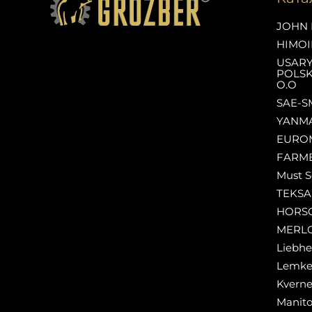
JOHN 
HIMOI
USAR
POLSK
O.O
SAE-S
YANM
EURO
FARM
Must S
TEKS
HORS
MERL
Liebhe
Lemk
Kverne
Manit