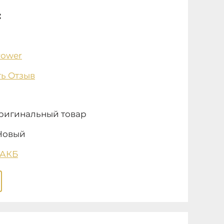
:
Power
ь Отзыв
ригинальный товар
Новый
 АКБ