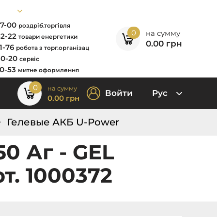
67-00
роздріб.торгівля
0
на сумму
52-22
товари енергетики
0.00
грн
11-76
робота з торг.організац
80-20
сервіс
00-53
митне оформлення
0
на сумму
Войти
Рус
0.00
грн
Гелевые АКБ U-Power
0 Аг - GEL
т. 1000372