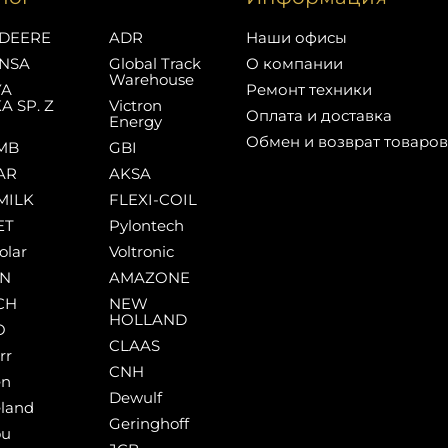
DEERE
ADR
Наши офисы
NSA
Global Track
О компании
Warehouse
YA
Ремонт техники
A SP. Z
Victron
Оплата и доставка
Energy
Обмен и возврат товаров
MB
GBI
AR
AKSA
MILK
FLEXI-COIL
ET
Pylontech
olar
Voltronic
AN
AMAZONE
CH
NEW
HOLLAND
O
CLAAS
rr
CNH
en
Dewulf
land
Geringhoff
ou