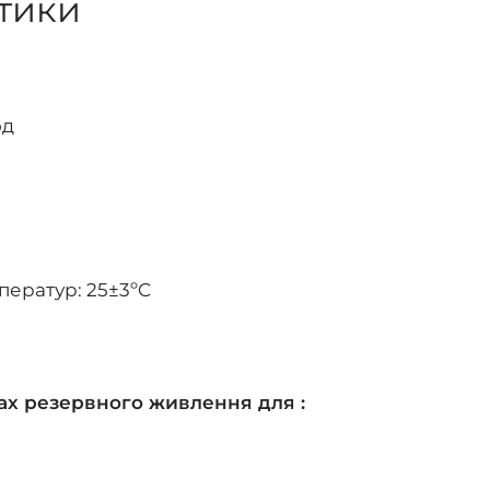
стики
од
ператур: 25±3ºC
ах резервного живлення для :