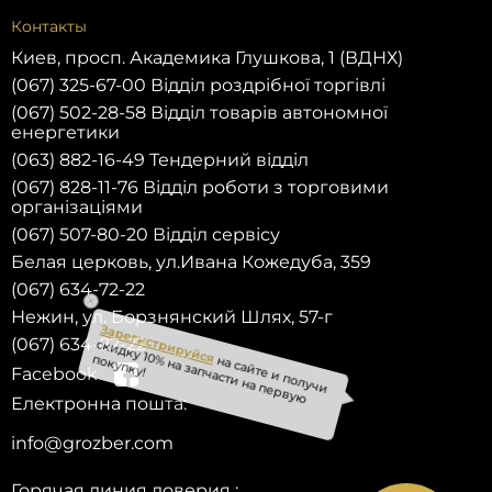
Контакты
Киев, просп. Академика Глушкова, 1 (ВДНХ)
(067) 325-67-00 Відділ роздрібної торгівлі
(067) 502-28-58 Відділ товарів автономної
енергетики
(063) 882-16-49 Тендерний відділ
(067) 828-11-76 Відділ роботи з торговими
організаціями
(067) 507-80-20 Відділ сервісу
Белая церковь, ул.Ивана Кожедуба, 359
(067) 634-72-22
Нежин, ул. Борзнянский Шлях, 57-г
(067) 634-82-22
Facebook
Зарегистрируйся
на сайте и получи
скидку 10% на запчасти на первую
Електронна пошта:
покупку!
info@grozber.com
Горячая линия доверия :