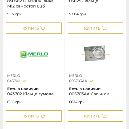
850382 DIN980VГайка
036252 кільце
М12 самостоп 8цб
51.17
грн
53.04
грн
КУПИТЬ
КУПИТЬ
MERLO
MERLO
043702
005703AA
Есть в наличии
Есть в наличии
043702 Кільце гумове
005703AA Сальник
61.15
грн
66.14
грн
КУПИТЬ
КУПИТЬ