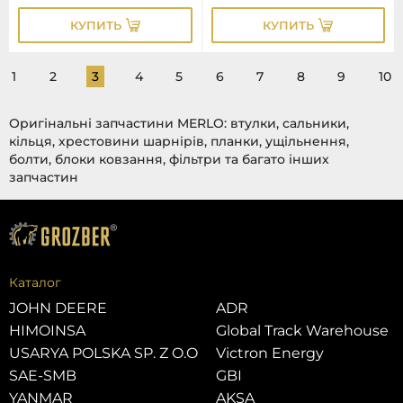
КУПИТЬ
КУПИТЬ
1
2
3
4
5
6
7
8
9
10
Оригінальні запчастини MERLO: втулки, сальники,
кільця, хрестовини шарнірів, планки, ущільнення,
болти, блоки ковзання, фільтри та багато інших
запчастин
Каталог
JOHN DEERE
ADR
HIMOINSA
Global Track Warehouse
USARYA POLSKA SP. Z O.O
Victron Energy
SAE-SMB
GBI
YANMAR
AKSA