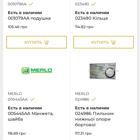
001079AA
023490
Есть в наличии
Есть в наличии
001079AA подушка
023490 Кільце
105.46
грн
114.82
грн
КУПИТЬ
КУПИТЬ
MERLO
MERLO
005445AA
024986
Есть в наличии
Есть в наличии
005445AA Манжета,
024986 Пильник
шайба
нижньої опори
бортової
116.69
грн
117.31
грн