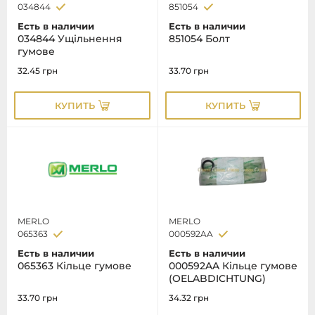
034844
851054
Есть в наличии
Есть в наличии
034844 Ущільнення
851054 Болт
гумове
32.45
грн
33.70
грн
КУПИТЬ
КУПИТЬ
MERLO
MERLO
065363
000592AA
Есть в наличии
Есть в наличии
065363 Кільце гумове
000592AA Кільце гумове
(OELABDICHTUNG)
33.70
грн
34.32
грн