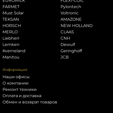
EUROMILK
FLEXI-COIL
FARMET
Pylontech
Must Solar
Voltronic
TEKSAN
AMAZONE
HORSCH
NEW HOLLAND
MERLO
CLAAS
Liebherr
CNH
Lemken
Dewulf
Kverneland
Geringhoff
Manitou
JCB
Информация
Наши офисы
О компании
Ремонт техники
Оплата и доставка
Обмен и возврат товаров