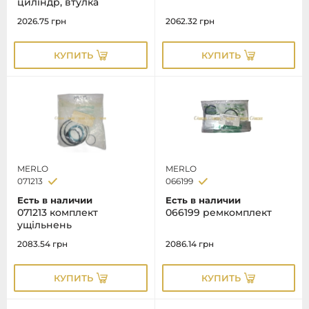
циліндр, втулка
2026.75
грн
2062.32
грн
КУПИТЬ
КУПИТЬ
MERLO
MERLO
071213
066199
Есть в наличии
Есть в наличии
071213 комплект
066199 ремкомплект
ущільнень
2083.54
грн
2086.14
грн
КУПИТЬ
КУПИТЬ