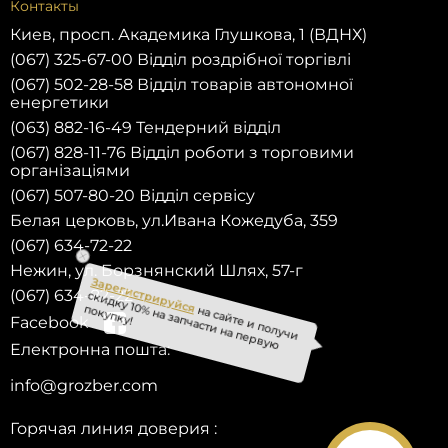
Контакты
Киев, просп. Академика Глушкова, 1 (ВДНХ)
(067) 325-67-00 Відділ роздрібної торгівлі
(067) 502-28-58 Відділ товарів автономної
енергетики
(063) 882-16-49 Тендерний відділ
(067) 828-11-76 Відділ роботи з торговими
організаціями
(067) 507-80-20 Відділ сервісу
Белая церковь, ул.Ивана Кожедуба, 359
(067) 634-72-22
Нежин, ул. Борзнянский Шлях, 57-г
(067) 634-82-22
Facebook
Зарегистрируйся
на сайте и получи
скидку 10% на запчасти на первую
Електронна пошта:
покупку!
info@grozber.com
Горячая линия доверия :