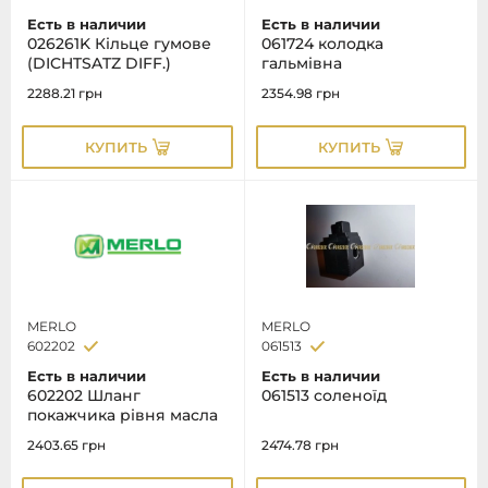
Есть в наличии
Есть в наличии
026261K Кільце гумове
061724 колодка
(DICHTSATZ DIFF.)
гальмівна
2288.21
грн
2354.98
грн
КУПИТЬ
КУПИТЬ
MERLO
MERLO
602202
061513
Есть в наличии
Есть в наличии
602202 Шланг
061513 соленоїд
покажчика рівня масла
2403.65
грн
2474.78
грн