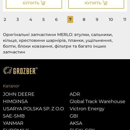
КУПИТЬ
КУПИТЬ
2
3
4
5
6
7
8
9
10
11
Оригінальні запчастини MERLO: втулки, сальники,
кільця, хрестовини шарнірів, планки, ущільнення,
болти, блоки ковзання, фільтри та багато інших
запчастин
Каталог
JOHN DEERE
ADR
HIMOINSA
Global Track Warehouse
USARYA POLSKA SP. Z O.O
Victron Energy
SAE-SMB
GBI
YANMAR
AKSA