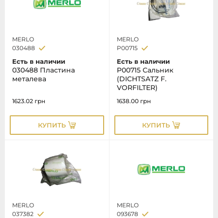
MERLO
MERLO
030488
P00715
Есть в наличии
Есть в наличии
030488 Пластина
P00715 Сальник
металева
(DICHTSATZ F.
VORFILTER)
1623.02
грн
1638.00
грн
КУПИТЬ
КУПИТЬ
MERLO
MERLO
037382
093678