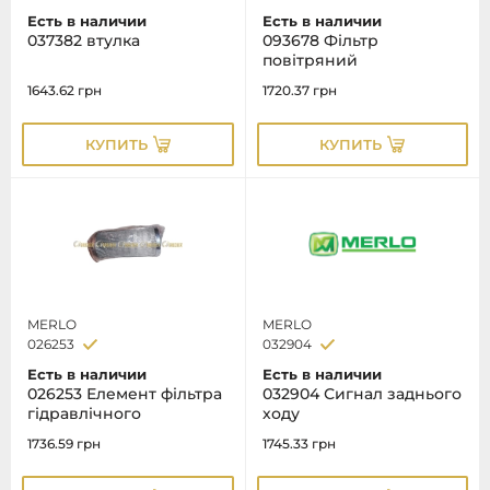
Есть в наличии
Есть в наличии
037382 втулка
093678 Фільтр
повітряний
1643.62
грн
1720.37
грн
КУПИТЬ
КУПИТЬ
MERLO
MERLO
026253
032904
Есть в наличии
Есть в наличии
026253 Елемент фільтра
032904 Сигнал заднього
гідравлічного
ходу
1736.59
грн
1745.33
грн