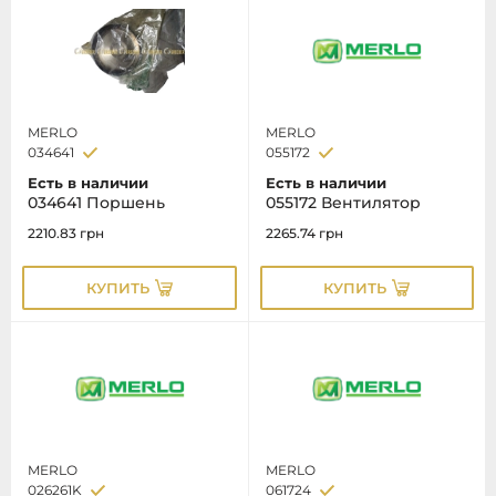
MERLO
MERLO
034641
055172
Есть в наличии
Есть в наличии
034641 Поршень
055172 Вентилятор
2210.83
грн
2265.74
грн
КУПИТЬ
КУПИТЬ
MERLO
MERLO
026261K
061724