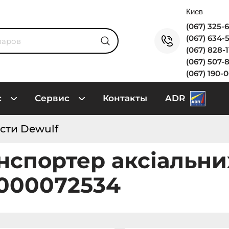
(067) 325-
(067) 634-
(067) 828-
(067) 507-
(067) 190-
с
Сервис
Контакты
ADR
сти Dewulf
нспортер аксіальни
0000072534