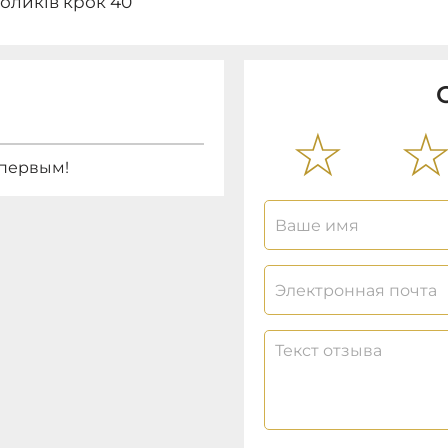
оликів крок 40
 первым!