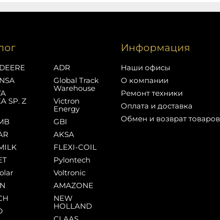
лог
Информация
DEERE
ADR
Наши офисы
NSA
Global Track
О компании
Warehouse
YA
Ремонт техники
A SP. Z
Victron
Оплата и доставка
Energy
Обмен и возврат товаров
MB
GBI
AR
AKSA
MILK
FLEXI-COIL
ET
Pylontech
olar
Voltronic
AN
AMAZONE
CH
NEW
HOLLAND
O
CLAAS