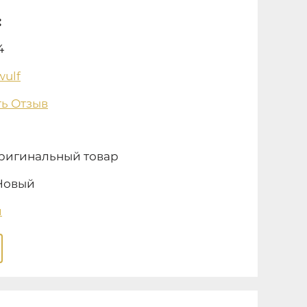
:
4
ulf
ь Отзыв
ригинальный товар
Новый
и