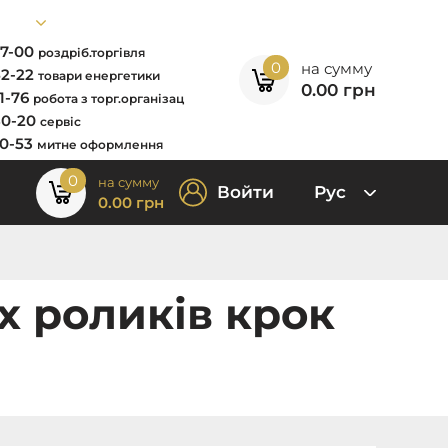
67-00
роздріб.торгівля
0
на сумму
52-22
товари енергетики
0.00
грн
11-76
робота з торг.організац
80-20
сервіс
00-53
митне оформлення
0
на сумму
Войти
Рус
0.00
грн
х роликів крок