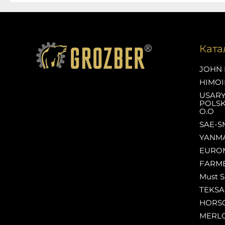
Ката
JOHN 
HIMOI
USAR
POLSK
O.O
SAE-S
YANM
EURO
FARM
Must S
TEKS
HORS
MERL