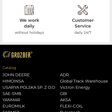
We work
Customer
daily
Service
without holidays
daily 24/7
Catalog
JOHN DEERE
ADR
HIMOINSA
Global Track Warehouse
USARYA POLSKA SP. Z O.O
Victron Energy
SAE-SMB
GBI
YANMAR
AKSA
EUROMILK
FLEXI-COIL