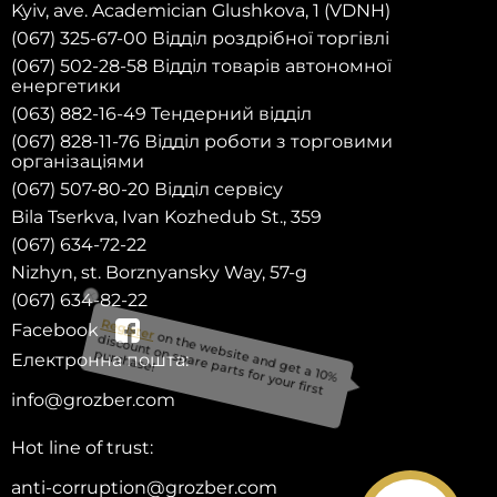
Kyiv, ave. Academician Glushkova, 1 (VDNH)
(067) 325-67-00 Відділ роздрібної торгівлі
(067) 502-28-58 Відділ товарів автономної
енергетики
(063) 882-16-49 Тендерний відділ
(067) 828-11-76 Відділ роботи з торговими
організаціями
(067) 507-80-20 Відділ сервісу
Bila Tserkva, Ivan Kozhedub St., 359
(067) 634-72-22
Nizhyn, st. Borznyansky Way, 57-g
(067) 634-82-22
Facebook
Електронна пошта:
on the website and get a 10%
info@grozber.com
discount on spare parts for your first
Register
Hot line of trust:
purchase!
anti-corruption@grozber.com