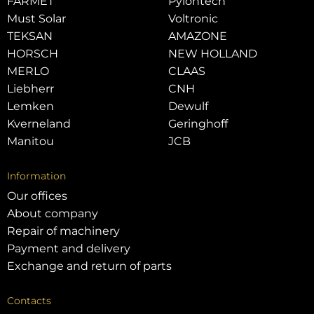
FARMET
Pylontech
Must Solar
Voltronic
TEKSAN
AMAZONE
HORSCH
NEW HOLLAND
MERLO
CLAAS
Liebherr
CNH
Lemken
Dewulf
Kverneland
Geringhoff
Manitou
JCB
Information
Our offices
About company
Repair of machinery
Payment and delivery
Exchange and return of parts
Contacts