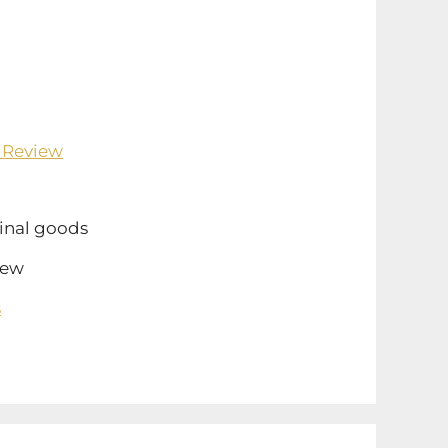
 Review
inal goods
ew
s