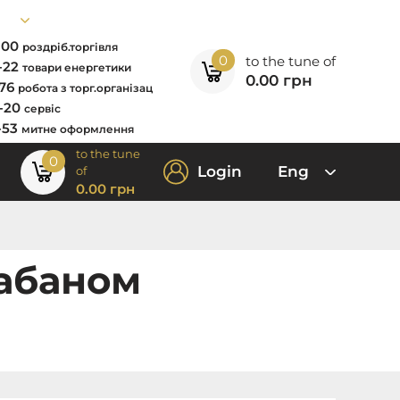
7-00
роздріб.торгівля
0
to the tune of
2-22
товари енергетики
0.00
грн
-76
робота з торг.організац
0-20
сервіс
-53
митне оформлення
to the tune
0
Login
Eng
of
0.00
грн
рабаном