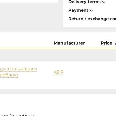
Delivery terms
Payment
Return / exchange co
Manufacturer
Price
ця з гальмівним
ADR
ноблок)
аном (моноблок)