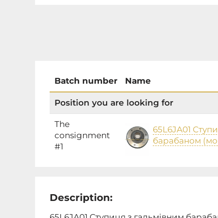
Batch number
Name
Position you are looking for
The
65L6JA01 Ступи
consignment
барабаном (мо
#1
Description:
65L6JA01 Ступиця з гальмівним бараб