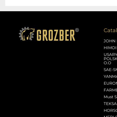
Cata
JOHN 
HIMOI
USAR
POLSK
O.O
SAE-S
YANM
EURO
FARM
Must S
TEKS
HORS