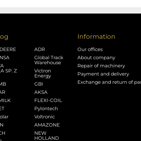
log
Information
DEERE
ADR
Our offices
NSA
Global Track
About company
Warehouse
YA
Repair of machinery
A SP. Z
Victron
Payment and delivery
Energy
Exchange and return of pa
MB
GBI
AR
AKSA
MILK
FLEXI-COIL
ET
Pylontech
olar
Voltronic
AN
AMAZONE
CH
NEW
HOLLAND