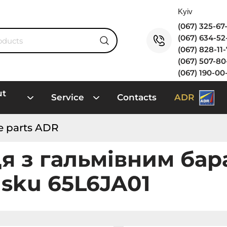
(067) 325-6
(067) 634-5
(067) 828-11
(067) 507-8
(067) 190-00
ut
Service
Contacts
ADR
e parts ADR
ця з гальмівним ба
sku 65L6JA01