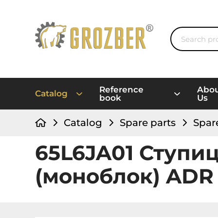
Reference
Abo
Catalog
book
Us
Catalog
Spare parts
Spar
65L6JA01 Ступи
(моноблок) ADR 