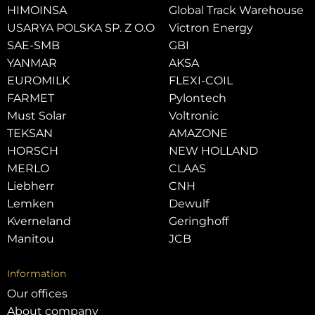
HIMOINSA
Global Track Warehouse
USARYA POLSKA SP. Z O.O
Victron Energy
SAE-SMB
GBI
YANMAR
AKSA
EUROMILK
FLEXI-COIL
FARMET
Pylontech
Must Solar
Voltronic
TEKSAN
AMAZONE
HORSCH
NEW HOLLAND
MERLO
CLAAS
Liebherr
CNH
Lemken
Dewulf
Kverneland
Geringhoff
Manitou
JCB
Information
Our offices
About company