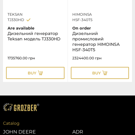
TEKSAN
HIMOINSA
TJ330HD
HSF-340T5
Are available
On order
Дизельний генератор
Дизельний
Teksan модель TJ330HD
промисловий
генератор HIMOINSA
HSF-340T5
1735760.00
грн
2324400.00
грн
BUY
BUY
Catalog
JOHN DEERE
ADR