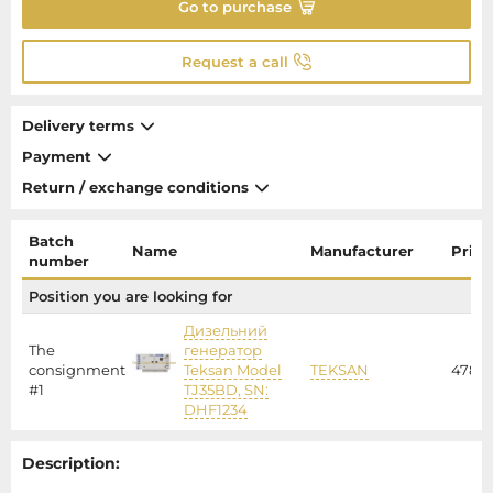
Go to purchase
Request a call
Delivery terms
Payment
Return / exchange conditions
Batch
Name
Manufacturer
Price
number
Position you are looking for
Дизельний
The
генератор
consignment
Teksan Model
TEKSAN
47840
#1
TJ35BD, SN:
DHF1234
Description: