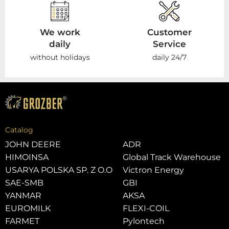
We work
Customer
daily
Service
without holidays
daily 24/7
Catalog
JOHN DEERE
ADR
HIMOINSA
Global Track Warehouse
USARYA POLSKA SP. Z O.O
Victron Energy
SAE-SMB
GBI
YANMAR
AKSA
EUROMILK
FLEXI-COIL
FARMET
Pylontech