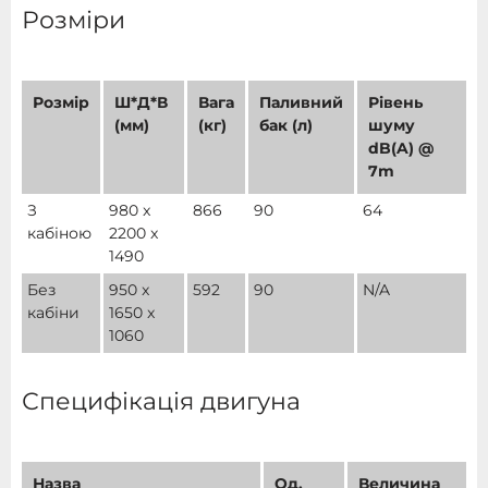
Розміри
Розмір
Ш*Д*В
Вага
Паливний
Рівень
(мм)
(кг)
бак (л)
шуму
dB(A) @
7m
З
980 x
866
90
64
кабіною
2200 x
1490
Без
950 x
592
90
N/A
кабіни
1650 x
1060
Специфікація двигуна
Назва
Од.
Величина