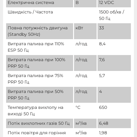
Електрична система
В
12 VDC
Швидкість / Частота
1500 об/хв /
50 Гц
Повна потужність двигуна
кВт
33
(Standby 50Hz)
Витрата палива при 110%
л/год
8,4
ESP 50 Гц
Витрата палива при 100%
л/год
7,6
PRP 50 Гц
Витрата палива при 75%
л/год
5,7
PRP 50 Гц
Витрата палива при 50%
л/год
4
PRP 50 Гц
Температура вихлопу на
°C
650
виході 50 Гц
Потік вихлопних газів 50 Гц
м³/хв
6,48
Потік повітря для горіння
м³/хв
1,98