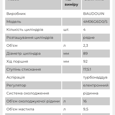
виміру
Виробник
BAUDOUIN
Модель
4M06G6D0/S
Кількість циліндрів
шт.
4
Розташування циліндрів
рядне
Об’єм
л
2,3
Діаметр циліндра
мм
89
Хід поршня
мм
92
Ступінь стискання
17,5:1
Аспірація
турбонаддув
Регулятор
електронний
Система охолодження
рідинна
Об’єм охолоджуючої рідини
л
16
Об’єм мастила
л
9,5