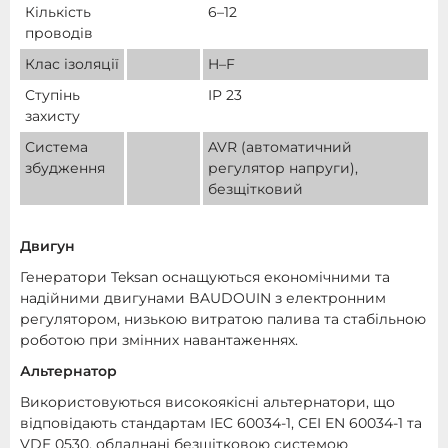
Кількість
6–12
проводів
Клас ізоляції
H–F
Ступінь
IP 23
захисту
Система
AVR (автоматичний
збудження
регулятор напруги),
безщітковий
Двигун
Генератори Teksan оснащуються економічними та
надійними двигунами BAUDOUIN з електронним
регулятором, низькою витратою палива та стабільною
роботою при змінних навантаженнях.
Альтернатор
Використовуються високоякісні альтернатори, що
відповідають стандартам IEC 60034-1, CEI EN 60034-1 та
VDE 0530, обладнані безщітковою системою