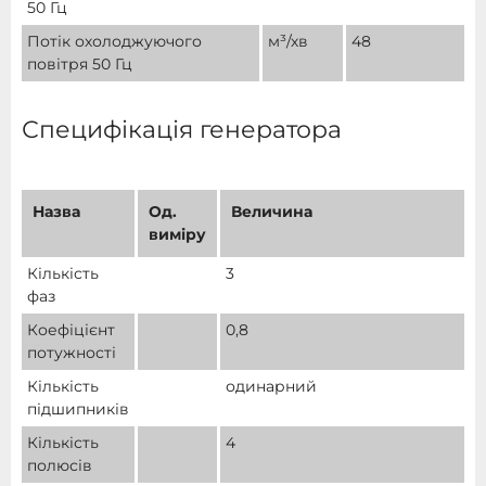
50 Гц
Потік охолоджуючого
м³/хв
48
повітря 50 Гц
Специфікація генератора
Назва
Од.
Величина
виміру
Кількість
3
фаз
Коефіцієнт
0,8
потужності
Кількість
одинарний
підшипників
Кількість
4
полюсів