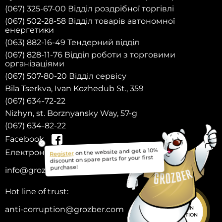
(067) 325-67-00 Відділ роздрібної торгівлі
(067) 502-28-58 Відділ товарів автономної
енергетики
(063) 882-16-49 Тендерний відділ
(067) 828-11-76 Відділ роботи з торговими
організаціями
(067) 507-80-20 Відділ сервісу
Bila Tserkva, Ivan Kozhedub St., 359
(067) 634-72-22
Nizhyn, st. Borznyansky Way, 57-g
(067) 634-82-22
Facebook
Register
on the website and get a 10%
Електронна пошта:
discount on spare parts for your first
purchase!
info@grozber.com
Hot line of trust:
anti-corruption@grozber.com
HELP IN
SELECTION