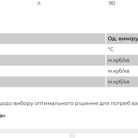
л
90
Од. вимір
ºC
м.куб/хв
м.куб/хв
м.куб/хв
я щодо вибору оптимального рішення для потреб ва
а»