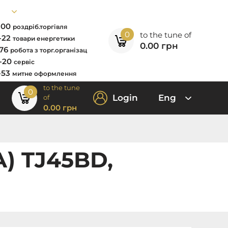
7-00
роздріб.торгівля
0
to the tune of
2-22
товари енергетики
0.00
грн
-76
робота з торг.організац
0-20
сервіс
-53
митне оформлення
to the tune
0
Login
Eng
of
0.00
грн
А) TJ45BD,