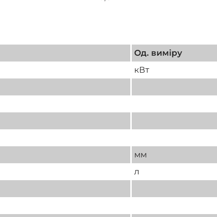
Од. виміру
кВт
мм
л