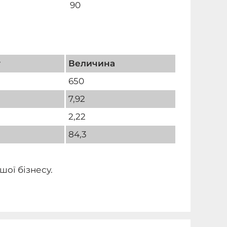
90
у
Величина
650
7,92
2,22
84,3
шої бізнесу.