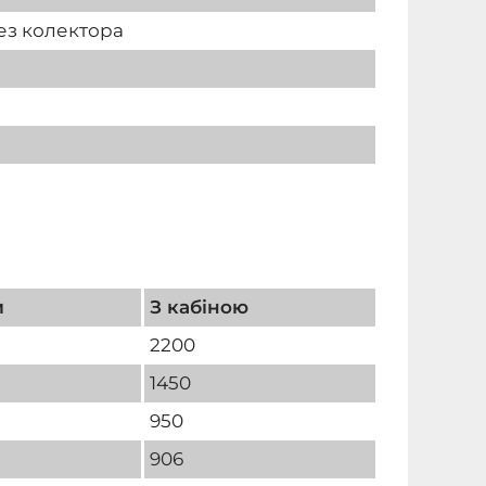
ез колектора
и
З кабіною
2200
1450
950
906