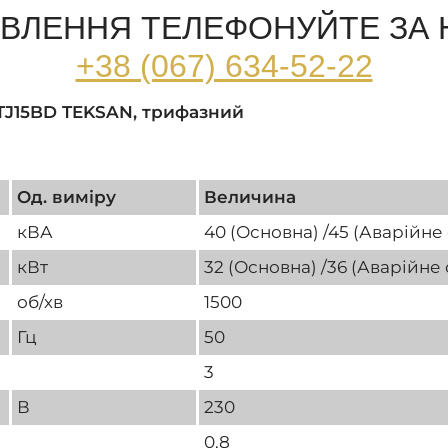
ВЛЕННЯ ТЕЛЕФОНУЙТЕ ЗА
+38 (067) 634-52-22
 TJ15BD TEKSAN, трифазний
Од. виміру
Величина
кВА
40 (Основна) /45 (Аварійне
кВт
32 (Основна) /36 (Аварійне 
об/хв
1500
Гц
50
3
В
230
0,8