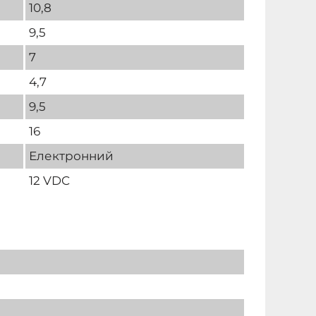
10,8
9,5
7
4,7
9,5
16
Електронний
12 VDC