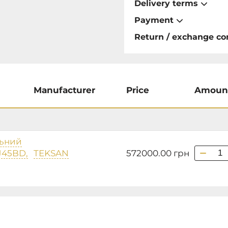
Delivery terms
Payment
Return / exchange co
Manufacturer
Price
Amoun
льний
TJ45BD,
TEKSAN
572000.00
грн