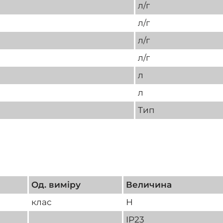
л/г
л/г
л/г
л/г
л
л
Тип
Од. виміру
Величина
клас
Н
IP23