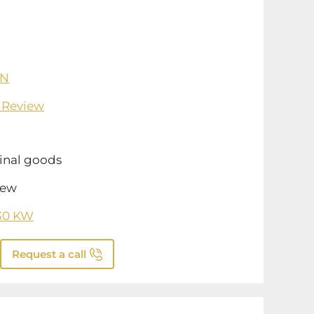
AN
 Review
inal goods
ew
30 KW
Request a call