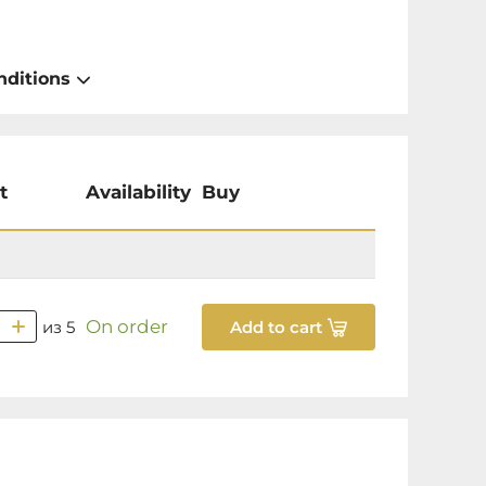
nditions
t
Availability
Buy
On order
из 5
Add to cart