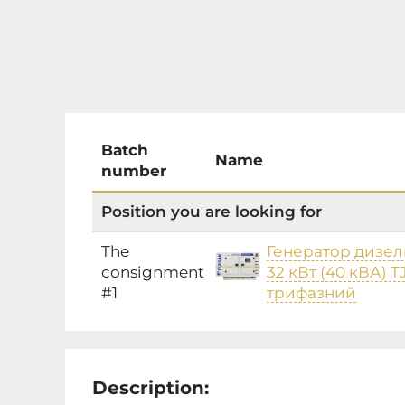
Batch
Name
number
Position you are looking for
The
Генератор дизе
consignment
32 кВт (40 кВА) 
#1
трифазний
Description: