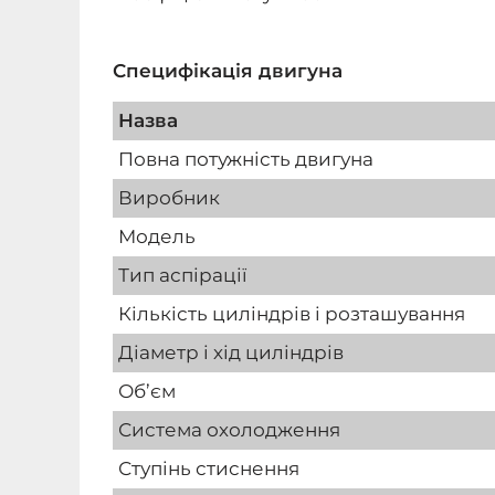
Специфікація двигуна
Назва
Повна потужність двигуна
Виробник
Модель
Тип аспірації
Кількість циліндрів і розташування
Діаметр і хід циліндрів
Об’єм
Система охолодження
Ступінь стиснення