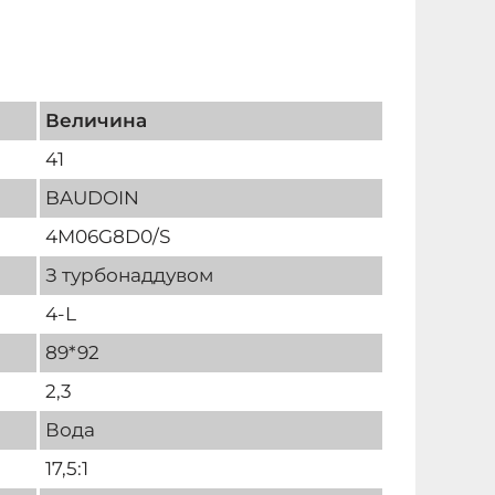
Величина
41
BAUDOIN
4M06G8D0/S
З турбонаддувом
4-L
89*92
2,3
Вода
17,5:1