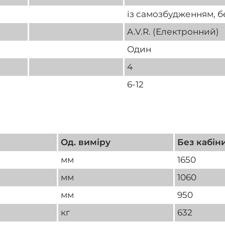
із самозбудженням, б
A.V.R. (Електронний)
Один
4
6-12
Од. виміру
Без кабін
мм
1650
мм
1060
мм
950
кг
632