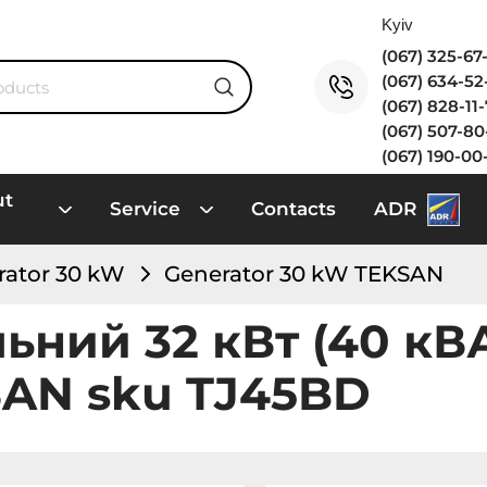
(067) 325-6
(067) 634-5
(067) 828-11
(067) 507-8
(067) 190-00
ut
Service
Contacts
ADR
rator 30 kW
Generator 30 kW TEKSAN
ьний 32 кВт (40 кВ
AN sku TJ45BD