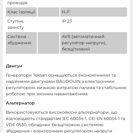
проводів
Клас ізоляції
H–F
Ступінь
IP 23
захисту
Система
AVR (автоматичний
збудження
регулятор напруги),
безщітковий
Двигун
Генератори Teksan оснащуються економічними та
надійними двигунами BAUDOUIN з електронним
регулятором, низькою витратою палива та стабільною
роботою при змінних навантаженнях.
Альтернатор
Використовуються високоякісні альтернатори, що
відповідають стандартам IEC 60034-1, CEI EN 60034-1 та
VDE 0530, обладнані безщітковою системою
збудження і електронним регулятором напруги.