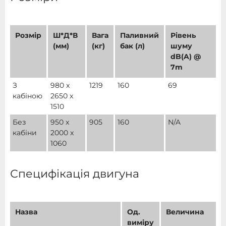
Розмір
Ш*Д*В
Вага
Паливний
Рівень
(мм)
(кг)
бак (л)
шуму
dB(A) @
7m
З
980 x
1219
160
69
кабіною
2650 x
1510
Без
950 x
905
160
N/A
кабіни
2000 x
1060
Специфікація двигуна
Назва
Од.
Величина
виміру