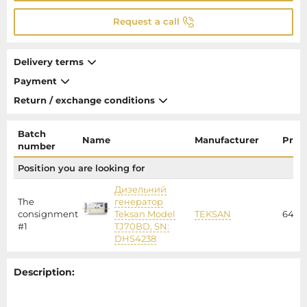
Request a call
Delivery terms
Payment
Return / exchange conditions
Batch
Name
Manufacturer
Price
number
Position you are looking for
Дизельний
The
генератор
consignment
Teksan Model
TEKSAN
64220
#1
TJ70BD, SN:
DHS4238
Description: