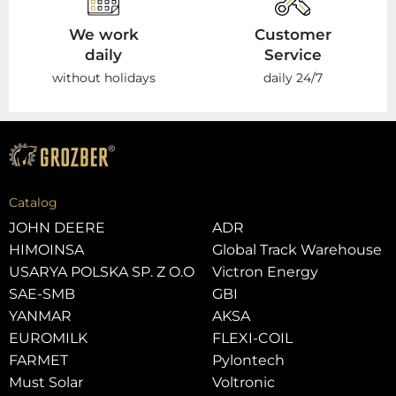
We work
Customer
daily
Service
without holidays
daily 24/7
Catalog
JOHN DEERE
ADR
HIMOINSA
Global Track Warehouse
USARYA POLSKA SP. Z O.O
Victron Energy
SAE-SMB
GBI
YANMAR
AKSA
EUROMILK
FLEXI-COIL
FARMET
Pylontech
Must Solar
Voltronic