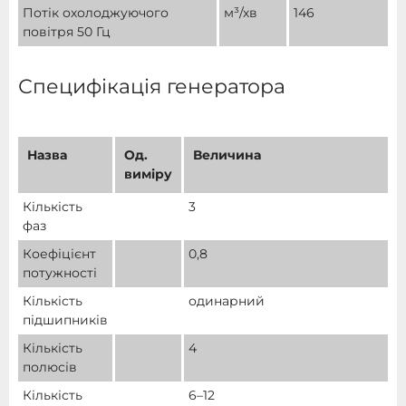
Потік охолоджуючого
м³/хв
146
повітря 50 Гц
Специфікація генератора
Назва
Од.
Величина
виміру
Кількість
3
фаз
Коефіцієнт
0,8
потужності
Кількість
одинарний
підшипників
Кількість
4
полюсів
Кількість
6–12