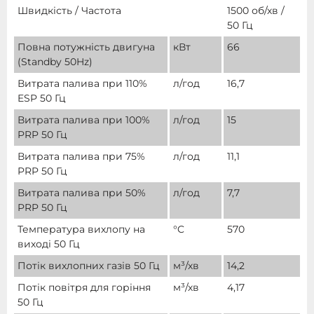
Швидкість / Частота
1500 об/хв /
50 Гц
Повна потужність двигуна
кВт
66
(Standby 50Hz)
Витрата палива при 110%
л/год
16,7
ESP 50 Гц
Витрата палива при 100%
л/год
15
PRP 50 Гц
Витрата палива при 75%
л/год
11,1
PRP 50 Гц
Витрата палива при 50%
л/год
7,7
PRP 50 Гц
Температура вихлопу на
°C
570
виході 50 Гц
Потік вихлопних газів 50 Гц
м³/хв
14,2
Потік повітря для горіння
м³/хв
4,17
50 Гц