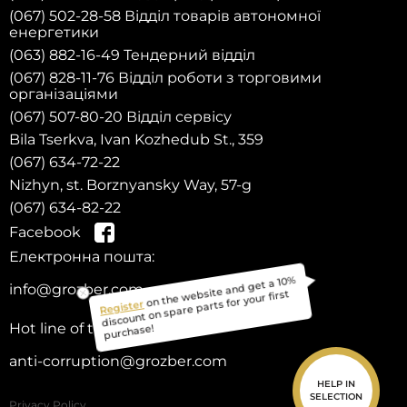
(067) 502-28-58 Відділ товарів автономної
енергетики
(063) 882-16-49 Тендерний відділ
(067) 828-11-76 Відділ роботи з торговими
організаціями
(067) 507-80-20 Відділ сервісу
Bila Tserkva, Ivan Kozhedub St., 359
(067) 634-72-22
Nizhyn, st. Borznyansky Way, 57-g
(067) 634-82-22
Facebook
Електронна пошта:
on the website and get a 10%
info@grozber.com
Register
discount on spare parts for your first
purchase!
Hot line of trust:
anti-corruption@grozber.com
HELP IN
SELECTION
Privacy Policy