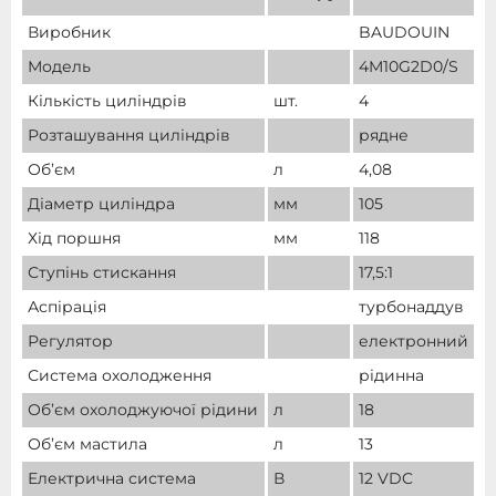
Виробник
BAUDOUIN
Модель
4M10G2D0/S
Кількість циліндрів
шт.
4
Розташування циліндрів
рядне
Об’єм
л
4,08
Діаметр циліндра
мм
105
Хід поршня
мм
118
Ступінь стискання
17,5:1
Аспірація
турбонаддув
Регулятор
електронний
Система охолодження
рідинна
Об’єм охолоджуючої рідини
л
18
Об’єм мастила
л
13
Електрична система
В
12 VDC