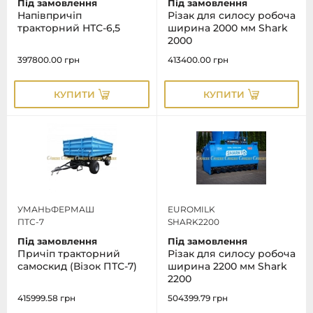
Під замовлення
Під замовлення
Напівпричіп
Різак для силосу робоча
тракторний НТС-6,5
ширина 2000 мм Shark
2000
397800.00
грн
413400.00
грн
КУПИТИ
КУПИТИ
УМАНЬФЕРМАШ
EUROMILK
ПТС-7
SHARK2200
Під замовлення
Під замовлення
Причіп тракторний
Різак для силосу робоча
самоскид (Візок ПТС-7)
ширина 2200 мм Shark
2200
415999.58
грн
504399.79
грн