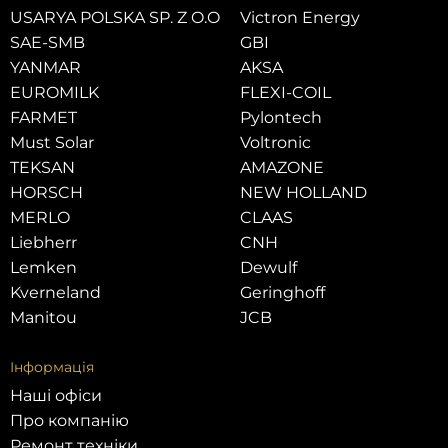
USARYA POLSKA SP. Z O.O
Victron Energy
SAE-SMB
GBI
YANMAR
AKSA
EUROMILK
FLEXI-COIL
FARMET
Pylontech
Must Solar
Voltronic
TEKSAN
AMAZONE
HORSCH
NEW HOLLAND
MERLO
CLAAS
Liebherr
CNH
Lemken
Dewulf
Kverneland
Geringhoff
Manitou
JCB
Інформація
Наші офіси
Про компанію
Ремонт техніки