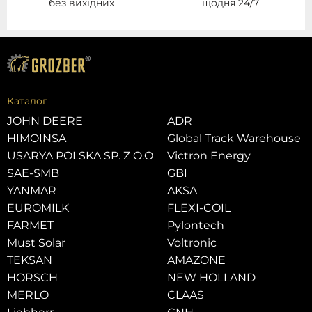
без вихідних
щодня 24/7
Каталог
JOHN DEERE
ADR
HIMOINSA
Global Track Warehouse
USARYA POLSKA SP. Z O.O
Victron Energy
SAE-SMB
GBI
YANMAR
AKSA
EUROMILK
FLEXI-COIL
FARMET
Pylontech
Must Solar
Voltronic
TEKSAN
AMAZONE
HORSCH
NEW HOLLAND
MERLO
CLAAS