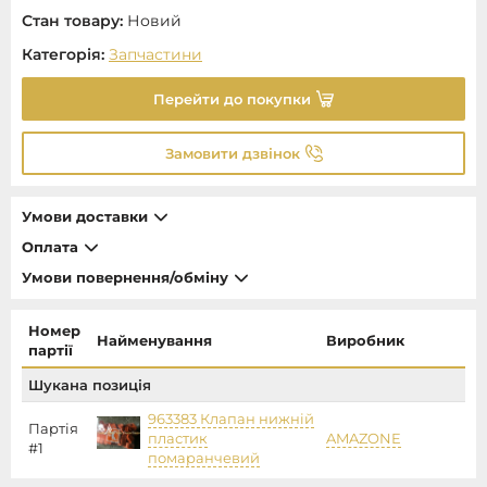
Стан товару:
Новий
Категорія:
Запчастини
Перейти до покупки
Замовити дзвінок
Умови доставки
Оплата
Умови повернення/обміну
Номер
Найменування
Виробник
Ці
партії
Шукана позиція
963383 Клапан нижній
Партія
пластик
AMAZONE
97
#1
помаранчевий