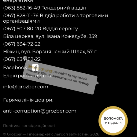
енергетики
(063) 882-16-49 Тендерний відділ
(067) 828-11-76 Відділ роботи з торговими
організаціями
(067) 507-80-20 Відділ сервісу
Біла церква, вул. Івана Кожедуба, 359
(067) 634-72-22
Ніжин, вул. Борзнянський Шлях, 57-г
(067) 634-82-22
Facebook
Електронна пошта:
на сайті та отримай
info@grozber.com
знижку 10% на запчастини на першу
Зареєструйся
покупку!
Гаряча лінія довіри:
anti-corruption@grozber.com
ДОПОМОГА
У ПІДБОРІ
Політика конфіденційності
© Grozber — Гіпермаркет сільгосп запчастин, 2026