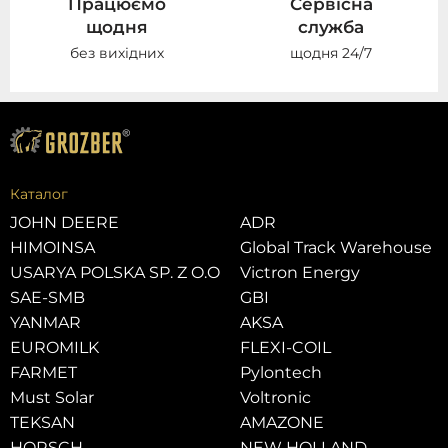
Працюємо
Сервісна
щодня
служба
без вихідних
щодня 24/7
Каталог
JOHN DEERE
ADR
HIMOINSA
Global Track Warehouse
USARYA POLSKA SP. Z O.O
Victron Energy
SAE-SMB
GBI
YANMAR
AKSA
EUROMILK
FLEXI-COIL
FARMET
Pylontech
Must Solar
Voltronic
TEKSAN
AMAZONE
HORSCH
NEW HOLLAND