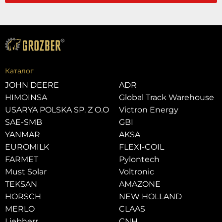
Каталог
JOHN DEERE
ADR
HIMOINSA
Global Track Warehouse
USARYA POLSKA SP. Z O.O
Victron Energy
SAE-SMB
GBI
YANMAR
AKSA
EUROMILK
FLEXI-COIL
FARMET
Pylontech
Must Solar
Voltronic
TEKSAN
AMAZONE
HORSCH
NEW HOLLAND
MERLO
CLAAS
Liebherr
CNH