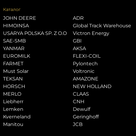
Каталог
JOHN DEERE
ADR
HIMOINSA
Global Track Warehouse
USARYA POLSKA SP. Z O.O
Victron Energy
SAE-SMB
GBI
YANMAR
AKSA
EUROMILK
FLEXI-COIL
FARMET
Pylontech
Must Solar
Voltronic
TEKSAN
AMAZONE
HORSCH
NEW HOLLAND
MERLO
CLAAS
Liebherr
CNH
Lemken
Dewulf
Kverneland
Geringhoff
Manitou
JCB