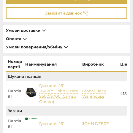
Замовити дзвінок
Умови доставки
Оплата
Умови повернення/обміну
Номер
Найменування
Виробник
Ціна
партії
Шукана позиція
Гусениця 26"
Партія
26x6x39 John Deere
Global Track
41584
#1
S600/S700 (Camso
Warehouse
Option)
Заміни
Партія
Гусениця 26"
JOHN DEERE
#1