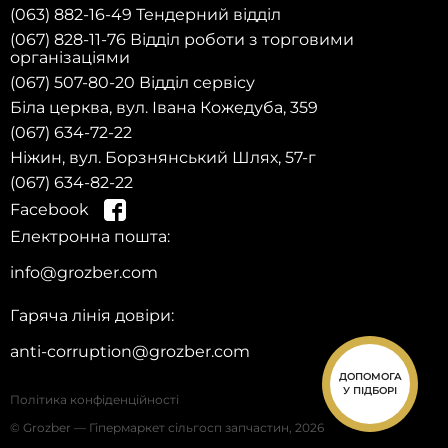
(063) 882-16-49 Тендерний відділ
(067) 828-11-76 Відділ роботи з торговими
організаціями
(067) 507-80-20 Відділ сервісу
Біла церква, вул. Івана Кожедуба, 359
(067) 634-72-22
Ніжин, вул. Борзнянський Шлях, 57-г
(067) 634-82-22
Facebook
Електронна пошта:
на сайті та отримай
info@grozber.com
знижку 10% на запчастини на першу
Зареєструйся
покупку!
Гаряча лінія довіри:
anti-corruption@grozber.com
ДОПОМОГА
У ПІДБОРІ
Політика конфіденційності
© Grozber — Гіпермаркет сільгосп запчастин, 2026