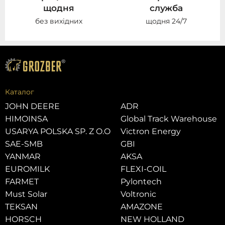
щодня
служба
без вихідних
щодня 24/7
Каталог
JOHN DEERE
ADR
HIMOINSA
Global Track Warehouse
USARYA POLSKA SP. Z O.O
Victron Energy
SAE-SMB
GBI
YANMAR
AKSA
EUROMILK
FLEXI-COIL
FARMET
Pylontech
Must Solar
Voltronic
TEKSAN
AMAZONE
HORSCH
NEW HOLLAND