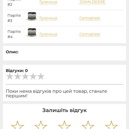
Гусениця
JOHN DEERE
#2
Партія
Гусениця
Camoplast
#3
Партія
Гусениця
Camoplast
#4
Опис:
Відгуки: 0
Поки нема відгуків про цей товар, станьте
першим!
Залишіть відгук