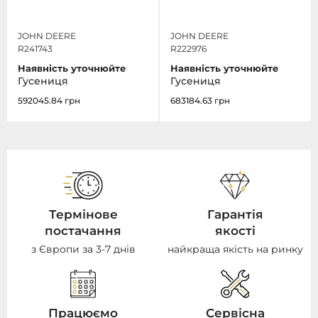
JOHN DEERE
JOHN DEERE
R241743
R222976
Наявність уточнюйте
Наявність уточнюйте
Гусениця
Гусениця
592045.84
грн
683184.63
грн
Термінове
Гарантія
постачання
якості
з Європи за 3-7 днів
найкраща якість на ринку
Працюємо
Сервісна