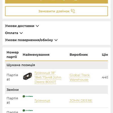
Замовити дзвінок
Умови доставки
Оплата
Умови повернення/обміну
Номер
Найменування
Виробник
Ціна
партії
Шукана позиція
Гусениця 18"
Партія
Global Track
18x6.75x48 John
44922
#1
Warehouse
Deere 8000T
Заміни
Партія
Гусениця
JOHN DEERE
#1
Партія