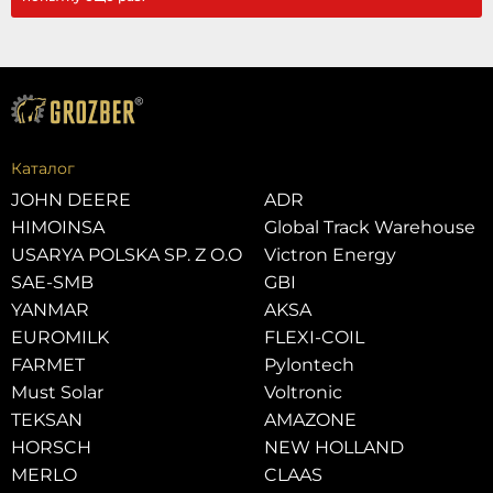
Каталог
JOHN DEERE
ADR
HIMOINSA
Global Track Warehouse
USARYA POLSKA SP. Z O.O
Victron Energy
SAE-SMB
GBI
YANMAR
AKSA
EUROMILK
FLEXI-COIL
FARMET
Pylontech
Must Solar
Voltronic
TEKSAN
AMAZONE
HORSCH
NEW HOLLAND
MERLO
CLAAS