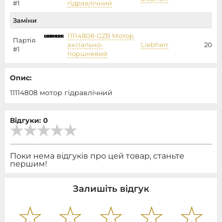
#1
гідравлічний
Заміни
11114808-GZB Мотор
Партія
аксіально-
Liebherr
20171
#1
поршневий
Опис:
11114808 мотор гідравлічний
Відгуки: 0
Поки нема відгуків про цей товар, станьте
першим!
Залишіть відгук