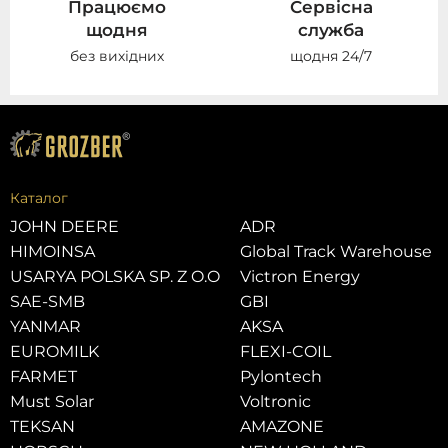
Працюємо
Сервісна
щодня
служба
без вихідних
щодня 24/7
Каталог
JOHN DEERE
ADR
HIMOINSA
Global Track Warehouse
USARYA POLSKA SP. Z O.O
Victron Energy
SAE-SMB
GBI
YANMAR
AKSA
EUROMILK
FLEXI-COIL
FARMET
Pylontech
Must Solar
Voltronic
TEKSAN
AMAZONE