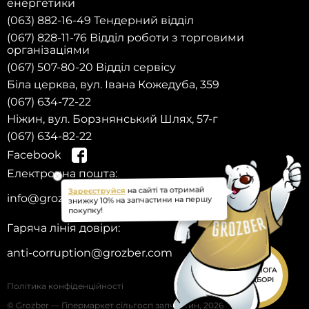
енергетики
(063) 882-16-49 Тендерний відділ
(067) 828-11-76 Відділ роботи з торговими
організаціями
(067) 507-80-20 Відділ сервісу
Біла церква, вул. Івана Кожедуба, 359
(067) 634-72-22
Ніжин, вул. Борзнянський Шлях, 57-г
(067) 634-82-22
Facebook
Електронна пошта:
на сайті та отримай
Зареєструйся
info@grozber.com
знижку 10% на запчастини на першу
покупку!
Гаряча лінія довіри:
anti-corruption@grozber.com
ДОПОМОГА
У ПІДБОРІ
Політика конфіденційності
© Grozber — Гіпермаркет сільгосп запчастин, 2026