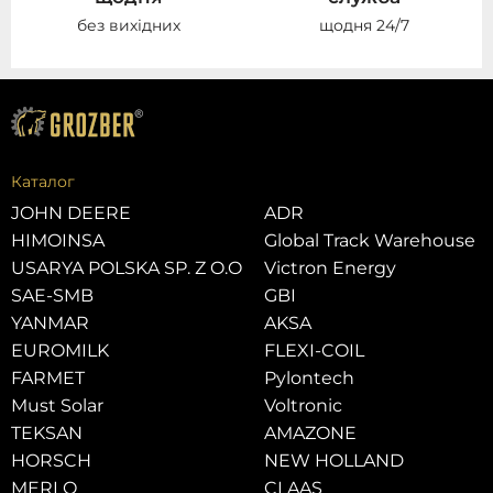
без вихідних
щодня 24/7
Каталог
JOHN DEERE
ADR
HIMOINSA
Global Track Warehouse
USARYA POLSKA SP. Z O.O
Victron Energy
SAE-SMB
GBI
YANMAR
AKSA
EUROMILK
FLEXI-COIL
FARMET
Pylontech
Must Solar
Voltronic
TEKSAN
AMAZONE
HORSCH
NEW HOLLAND
MERLO
CLAAS