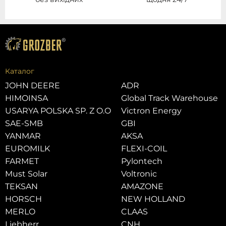
Каталог
JOHN DEERE
ADR
HIMOINSA
Global Track Warehouse
USARYA POLSKA SP. Z O.O
Victron Energy
SAE-SMB
GBI
YANMAR
AKSA
EUROMILK
FLEXI-COIL
FARMET
Pylontech
Must Solar
Voltronic
TEKSAN
AMAZONE
HORSCH
NEW HOLLAND
MERLO
CLAAS
Liebherr
CNH