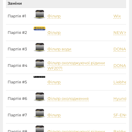
Заміни
Партія #1
Фільтр
Wix
Партія #2
Фільтр
NEW HO
Партія #3
Фільтр води
DONALD
Фільтр охолоджуючої рідини
Партія #4
DONALD
WF2071
Партія #5
Фільтр
Liebherr
Партія #6
Фільтр охолодження
Hyundai
Партія #7
Фільтр
SF-ENGI
Партія #8
Фільтр охолоджуючої рідини
Baldwin