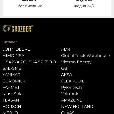
без вихідних
щодня 24/7
Каталог
JOHN DEERE
ADR
HIMOINSA
Global Track Warehouse
USARYA POLSKA SP. Z O.O
Victron Energy
SAE-SMB
GBI
YANMAR
AKSA
EUROMILK
FLEXI-COIL
FARMET
Pylontech
Must Solar
Voltronic
TEKSAN
AMAZONE
HORSCH
NEW HOLLAND
MERLO
CLAAS