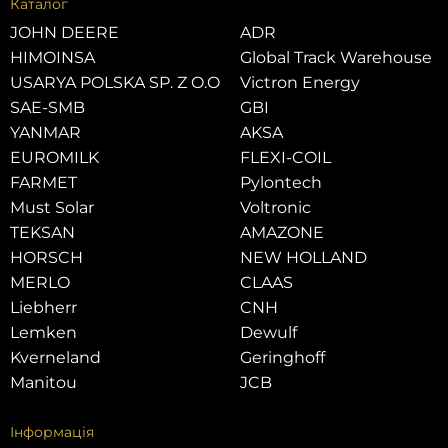
Каталог
JOHN DEERE
ADR
HIMOINSA
Global Track Warehouse
USARYA POLSKA SP. Z O.O
Victron Energy
SAE-SMB
GBI
YANMAR
AKSA
EUROMILK
FLEXI-COIL
FARMET
Pylontech
Must Solar
Voltronic
TEKSAN
AMAZONE
HORSCH
NEW HOLLAND
MERLO
CLAAS
Liebherr
CNH
Lemken
Dewulf
Kverneland
Geringhoff
Manitou
JCB
Інформація