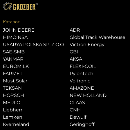
Каталог
JOHN DEERE
ADR
HIMOINSA
Global Track Warehouse
USARYA POLSKA SP. Z O.O
Victron Energy
SAE-SMB
GBI
YANMAR
AKSA
EUROMILK
FLEXI-COIL
FARMET
Pylontech
Must Solar
Voltronic
TEKSAN
AMAZONE
HORSCH
NEW HOLLAND
MERLO
CLAAS
Liebherr
CNH
Lemken
Dewulf
Kverneland
Geringhoff