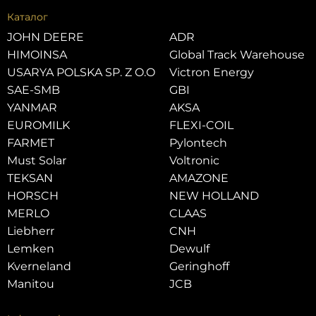
Каталог
JOHN DEERE
ADR
HIMOINSA
Global Track Warehouse
USARYA POLSKA SP. Z O.O
Victron Energy
SAE-SMB
GBI
YANMAR
AKSA
EUROMILK
FLEXI-COIL
FARMET
Pylontech
Must Solar
Voltronic
TEKSAN
AMAZONE
HORSCH
NEW HOLLAND
MERLO
CLAAS
Liebherr
CNH
Lemken
Dewulf
Kverneland
Geringhoff
Manitou
JCB