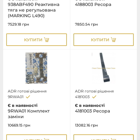
938ABF490 Реактивна
4188003 Ресора
тяга не регульована
(MARKING L490)
7529.18
грн
7850.54
грн
КУПИТИ
КУПИТИ
ADR готові рішення
ADR готові рішення
9RWA01
4181003
Є в наявності
Є в наявності
9RWA01 Комплект
4181003 Ресора
заміни
10669.15
грн
13082.16
грн